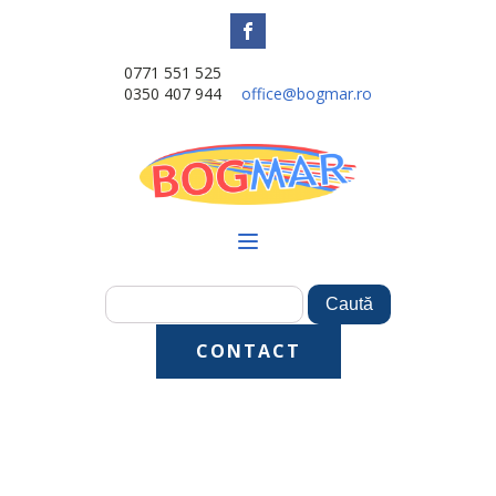
0771 551 525
0350 407 944
office@bogmar.ro
CONTACT