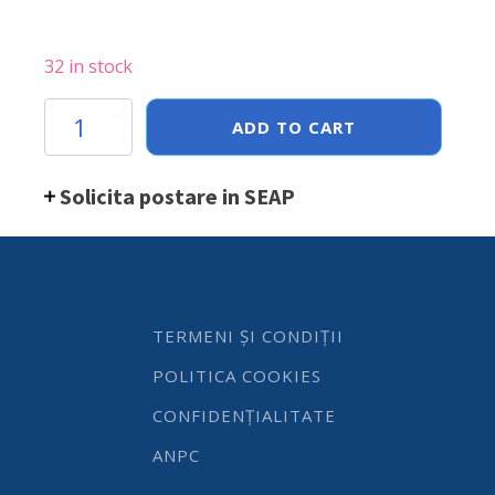
32 in stock
Semn
ADD TO CART
Hendi
pentru
usa
Solicita postare in SEAP
-
Fumatul
interzis
-
75
mm,
otel
TERMENI ȘI CONDIȚII
inoxidabil
quantity
POLITICA COOKIES
CONFIDENȚIALITATE
ANPC