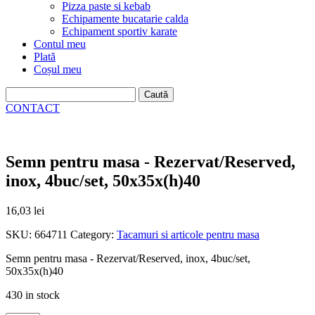
Pizza paste si kebab
Echipamente bucatarie calda
Echipament sportiv karate
Contul meu
Plată
Coșul meu
Caută
după:
CONTACT
Semn pentru masa - Rezervat/Reserved,
inox, 4buc/set, 50x35x(h)40
16,03
lei
SKU:
664711
Category:
Tacamuri si articole pentru masa
Semn pentru masa - Rezervat/Reserved, inox, 4buc/set,
50x35x(h)40
430 in stock