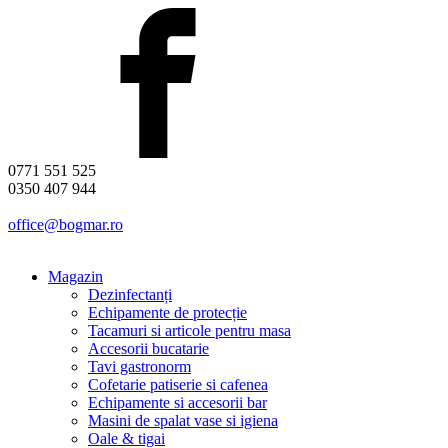
0771 551 525
0350 407 944
office@bogmar.ro
Magazin
Dezinfectanți
Echipamente de protecție
Tacamuri si articole pentru masa
Accesorii bucatarie
Tavi gastronorm
Cofetarie patiserie si cafenea
Echipamente si accesorii bar
Masini de spalat vase si igiena
Oale & tigai