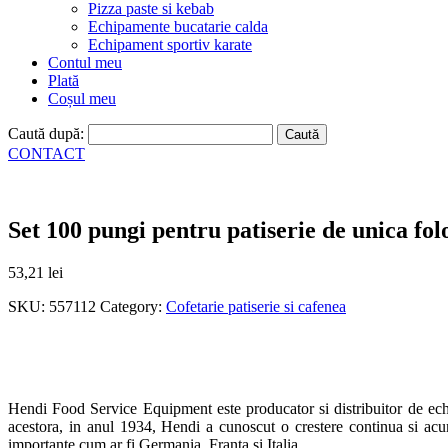
Pizza paste si kebab
Echipamente bucatarie calda
Echipament sportiv karate
Contul meu
Plată
Coșul meu
Caută după:
CONTACT
Set 100 pungi pentru patiserie de unica fo
53,21
lei
SKU:
557112
Category:
Cofetarie patiserie si cafenea
Hendi Food Service Equipment este producator si distribuitor de echip
acestora, in anul 1934, Hendi a cunoscut o crestere continua si acu
importante,cum ar fi Germania, Franta si Italia.