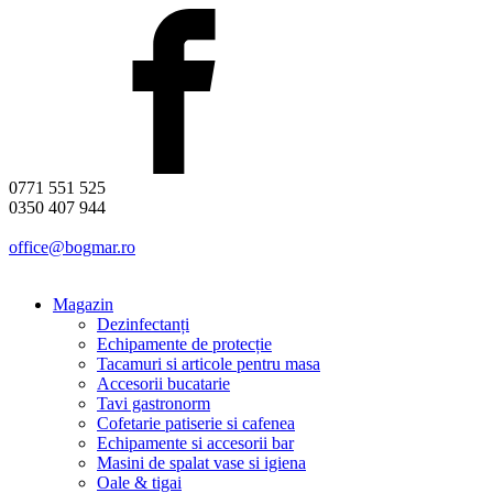
0771 551 525
0350 407 944
office@bogmar.ro
Magazin
Dezinfectanți
Echipamente de protecție
Tacamuri si articole pentru masa
Accesorii bucatarie
Tavi gastronorm
Cofetarie patiserie si cafenea
Echipamente si accesorii bar
Masini de spalat vase si igiena
Oale & tigai