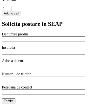
Set
12
Add to cart
x
lingurite
Solicita postare in SEAP
desert
si
inghetata,
Denumire produs
inox,
(L)
135
Institutia
mm,
finisaj
oglinda,
Adresa de email
Hendi
Profi
Line
Numarul de telefon
quantity
Persoana de contact