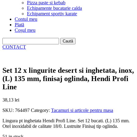
Pizza paste si kebab
Echipamente bucatarie calda
Echipament sportiv karate
Contul meu
Plată
Coșul meu
Caută
după:
CONTACT
Set 12 x lingurite desert si inghetata, inox,
(L) 135 mm, finisaj oglinda, Hendi Profi
Line
38,13
lei
SKU:
764497
Category:
Tacamuri si articole pentru masa
Lingura pt inghetata Hendi Profi Line. Set 12 bucati. (L) 135 mm.
Otel inoxidabil de calitate 18/0. Lustruite Finisaj tip oglinda.
51 in stock