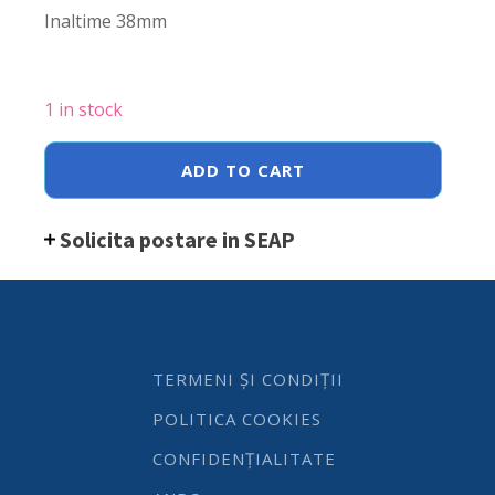
Inaltime 38mm
1 in stock
Set
ADD TO CART
2
picuratoare
cu
Solicita postare in SEAP
dozator,
4cl,
Hendi,
Plastic
quantity
TERMENI ȘI CONDIȚII
POLITICA COOKIES
CONFIDENȚIALITATE