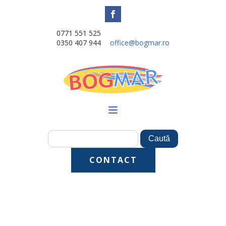
0771 551 525
0350 407 944
office@bogmar.ro
CONTACT