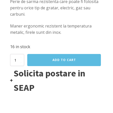
Perie de sarma rezistenta care poate fi folosita
pentru orice tip de gratar, electric, gaz sau
carbuni.
Maner ergonomic rezistent la temperatura
metalic, firele sunt din inox.
16 in stock
Set
ADD TO CART
3
perii
Solicita postare in
din
sarma,
Hendi,
SEAP
Inox,
maner
metalic,
lungime
230
mm