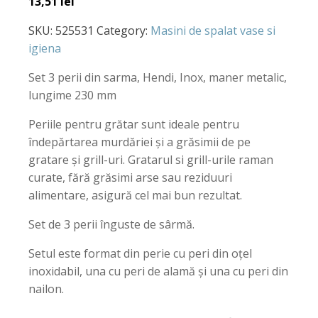
13,51
lei
SKU:
525531
Category:
Masini de spalat vase si
igiena
Set 3 perii din sarma, Hendi, Inox, maner metalic,
lungime 230 mm
Periile pentru grătar sunt ideale pentru
îndepărtarea murdăriei și a grăsimii de pe
gratare și grill-uri. Gratarul si grill-urile raman
curate, fără grăsimi arse sau reziduuri
alimentare, asigură cel mai bun rezultat.
Set de 3 perii înguste de sârmă.
Setul este format din perie cu peri din oțel
inoxidabil, una cu peri de alamă și una cu peri din
nailon.