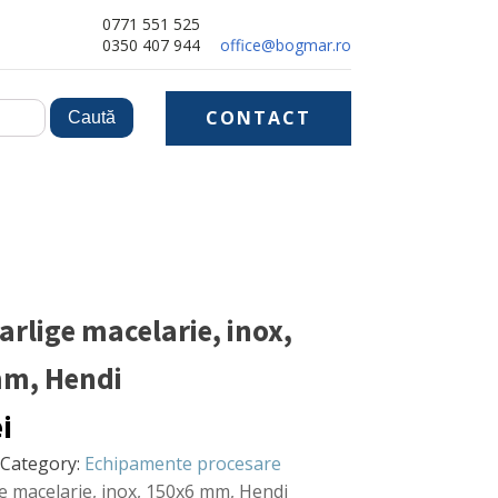
0771 551 525
0350 407 944
office@bogmar.ro
CONTACT
carlige macelarie, inox,
mm, Hendi
ei
Category:
Echipamente procesare
ige macelarie, inox, 150x6 mm, Hendi