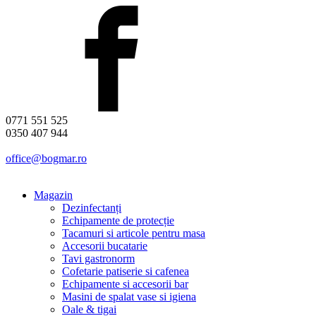
0771 551 525
0350 407 944
office@bogmar.ro
Magazin
Dezinfectanți
Echipamente de protecție
Tacamuri si articole pentru masa
Accesorii bucatarie
Tavi gastronorm
Cofetarie patiserie si cafenea
Echipamente si accesorii bar
Masini de spalat vase si igiena
Oale & tigai