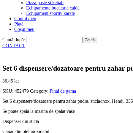
Pizza paste si kebab
Echipamente bucatarie calda
Echipament sportiv karate
Contul meu
Plată
Coșul meu
Caută după:
CONTACT
Set 6 dispensere/dozatoare pentru zahar pu
36,45
lei
SKU:
452479
Category:
Final de gama
Set 6 dispensere/dozatoare pentru zahar pudra, sticla/inox, Hendi, 33
Se poate spala la masina de spalat vase
Dispenser din sticla
Capac din otel inoxidabil