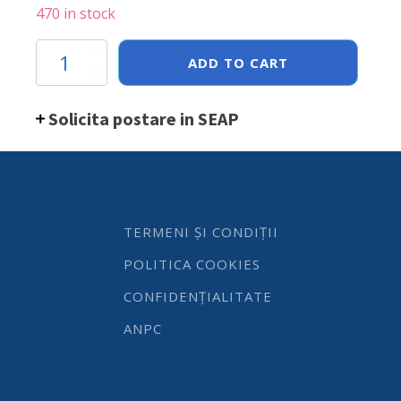
470 in stock
Set
ADD TO CART
6
vase
aperitive
Solicita postare in SEAP
/
tapas
80x80x35
mm,
portelan
super-
rezistent,
TERMENI ȘI CONDIȚII
Hendi
Cuadrado
POLITICA COOKIES
quantity
CONFIDENȚIALITATE
ANPC