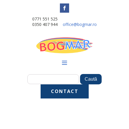
0771 551 525
0350 407 944
office@bogmar.ro
CONTACT