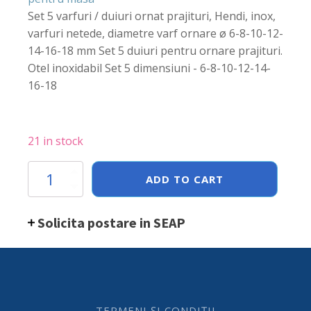
Set 5 varfuri / duiuri ornat prajituri, Hendi, inox,
varfuri netede, diametre varf ornare ø 6-8-10-12-
14-16-18 mm Set 5 duiuri pentru ornare prajituri.
Otel inoxidabil Set 5 dimensiuni - 6-8-10-12-14-
16-18
21 in stock
Set
ADD TO CART
7
varfuri
/
Solicita postare in SEAP
duiuri
ornat
prajituri,
Hendi,
inox,
varfuri
netede,
TERMENI ȘI CONDIȚII