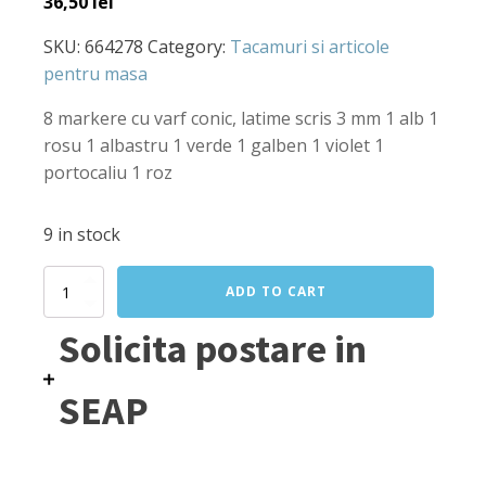
36,50
lei
SKU:
664278
Category:
Tacamuri si articole
pentru masa
8 markere cu varf conic, latime scris 3 mm 1 alb 1
rosu 1 albastru 1 verde 1 galben 1 violet 1
portocaliu 1 roz
9 in stock
Set
ADD TO CART
8
markere
Solicita postare in
cu
varf
conic
SEAP
pentru
scris
tabla,
grosime