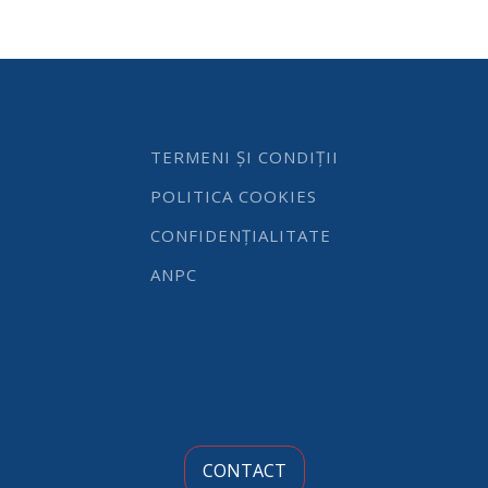
scirs
3
mm,
culori
diferite
quantity
TERMENI ȘI CONDIȚII
POLITICA COOKIES
CONFIDENȚIALITATE
ANPC
CONTACT