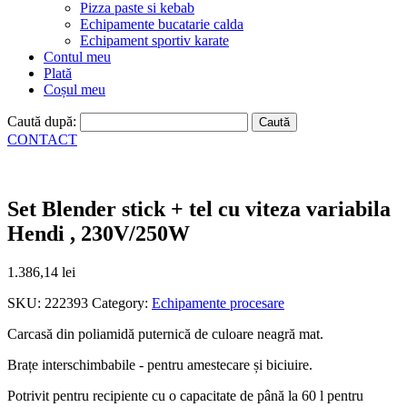
Pizza paste si kebab
Echipamente bucatarie calda
Echipament sportiv karate
Contul meu
Plată
Coșul meu
Caută după:
CONTACT
Set Blender stick + tel cu viteza variabila
Hendi , 230V/250W
1.386,14
lei
SKU:
222393
Category:
Echipamente procesare
Carcasă din poliamidă puternică de culoare neagră mat.
Brațe interschimbabile - pentru amestecare și biciuire.
Potrivit pentru recipiente cu o capacitate de până la 60 l pentru