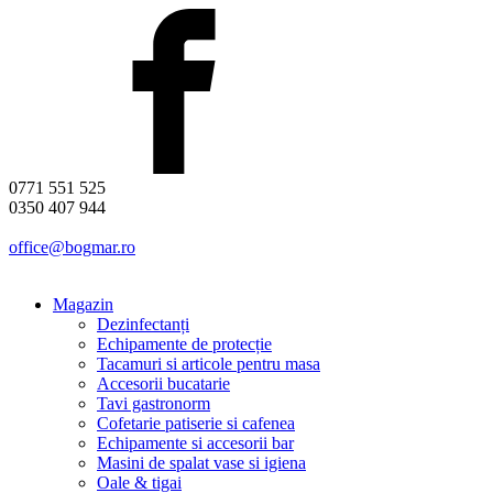
0771 551 525
0350 407 944
office@bogmar.ro
Magazin
Dezinfectanți
Echipamente de protecție
Tacamuri si articole pentru masa
Accesorii bucatarie
Tavi gastronorm
Cofetarie patiserie si cafenea
Echipamente si accesorii bar
Masini de spalat vase si igiena
Oale & tigai