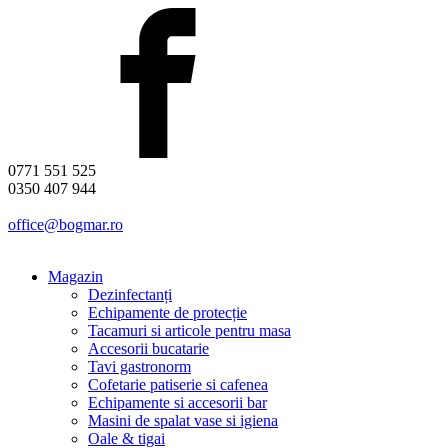
0771 551 525
0350 407 944
office@bogmar.ro
Magazin
Dezinfectanți
Echipamente de protecție
Tacamuri si articole pentru masa
Accesorii bucatarie
Tavi gastronorm
Cofetarie patiserie si cafenea
Echipamente si accesorii bar
Masini de spalat vase si igiena
Oale & tigai