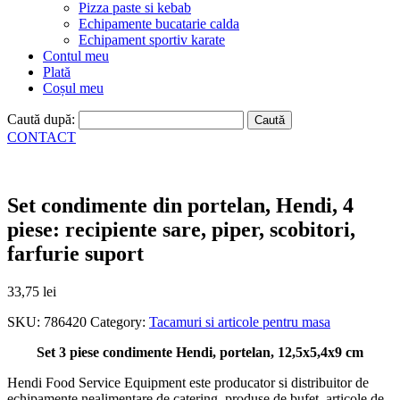
Pizza paste si kebab
Echipamente bucatarie calda
Echipament sportiv karate
Contul meu
Plată
Coșul meu
Caută după:
CONTACT
Set condimente din portelan, Hendi, 4
piese: recipiente sare, piper, scobitori,
farfurie suport
33,75
lei
SKU:
786420
Category:
Tacamuri si articole pentru masa
Set 3 piese condimente Hendi, portelan, 12,5x5,4x9 cm
Hendi Food Service Equipment este producator si distribuitor de
echipamente nealimentare de catering, produse de bufet, articole de