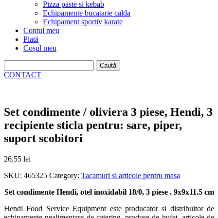
Pizza paste si kebab
Echipamente bucatarie calda
Echipament sportiv karate
Contul meu
Plată
Coșul meu
Caută
după:
CONTACT
Set condimente / oliviera 3 piese, Hendi, 3
recipiente sticla pentru: sare, piper,
suport scobitori
26,55
lei
SKU:
465325
Category:
Tacamuri si articole pentru masa
Set condimente Hendi, otel inoxidabil 18/0, 3 piese , 9x9x11.5 cm
Hendi Food Service Equipment este producator si distribuitor de
echipamente nealimentare de catering, produse de bufet, articole de