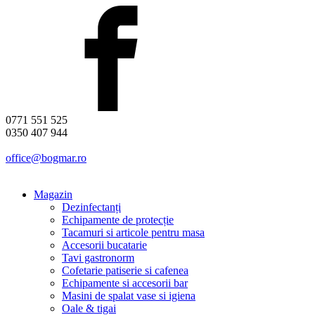
0771 551 525
0350 407 944
office@bogmar.ro
Magazin
Dezinfectanți
Echipamente de protecție
Tacamuri si articole pentru masa
Accesorii bucatarie
Tavi gastronorm
Cofetarie patiserie si cafenea
Echipamente si accesorii bar
Masini de spalat vase si igiena
Oale & tigai