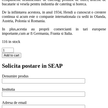
bucatarie si vesela pentru industria de catering si horeca.
De la infiintarea acestora, in anul 1934, Hendi a cunoscut o crestere
continua si acum este o companie internationala cu sedii in Olanda,
Austria, Polonia si Romania.
In plus,acestia au proprii comercianti in tari europene
importante,cum ar fi Germania, Franta si Italia.
116 in stock
Set
condimente
Add to cart
/
oliviera
Solicita postare in SEAP
3
piese,
Hendi,
Denumire produs
3
recipiente
sticla
Institutia
pentru:
sare,
piper,
Adresa de email
suport