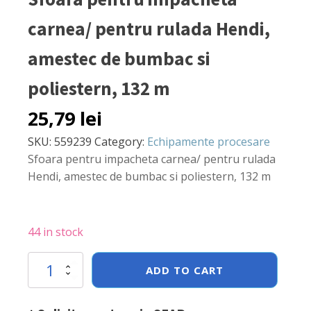
carnea/ pentru rulada Hendi,
amestec de bumbac si
poliestern, 132 m
25,79
lei
SKU:
559239
Category:
Echipamente procesare
Sfoara pentru impacheta carnea/ pentru rulada
Hendi, amestec de bumbac si poliestern, 132 m
44 in stock
Sfoara
ADD TO CART
pentru
impacheta
carnea/