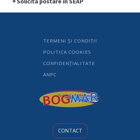
Solicita postare in SEAP
pentru
rulada
Hendi,
amestec
de
bumbac
si
TERMENI ȘI CONDIȚII
poliestern,
132
POLITICA COOKIES
m
quantity
CONFIDENȚIALITATE
ANPC
CONTACT