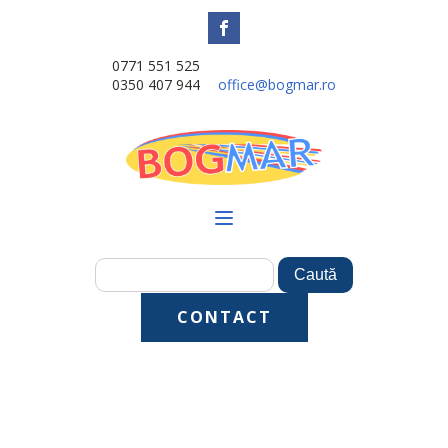
0771 551 525
0350 407 944
office@bogmar.ro
CONTACT