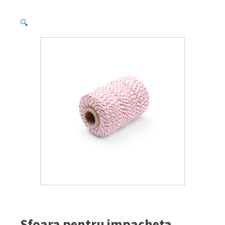
🔍
Sfoara pentru impacheta