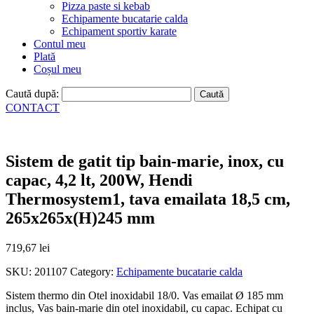
Pizza paste si kebab
Echipamente bucatarie calda
Echipament sportiv karate
Contul meu
Plată
Coșul meu
Caută după:
CONTACT
Sistem de gatit tip bain-marie, inox, cu
capac, 4,2 lt, 200W, Hendi
Thermosystem1, tava emailata 18,5 cm,
265x265x(H)245 mm
719,67
lei
SKU:
201107
Category:
Echipamente bucatarie calda
Sistem thermo din Otel inoxidabil 18/0. Vas emailat Ø 185 mm
inclus, Vas bain-marie din otel inoxidabil, cu capac. Echipat cu