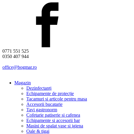
0771 551 525
0350 407 944
office@bogmar.ro
Magazin
Dezinfectanți
Echipamente de protecție
Tacamuri si articole pentru masa
Accesorii bucatarie
Tavi gastronorm
Cofetarie patiserie si cafenea
Echipamente si accesorii bar
Masini de spalat vase si igiena
Oale & tigai