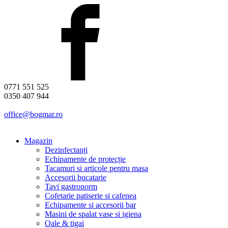
0771 551 525
0350 407 944
office@bogmar.ro
Magazin
Dezinfectanți
Echipamente de protecție
Tacamuri si articole pentru masa
Accesorii bucatarie
Tavi gastronorm
Cofetarie patiserie si cafenea
Echipamente si accesorii bar
Masini de spalat vase si igiena
Oale & tigai