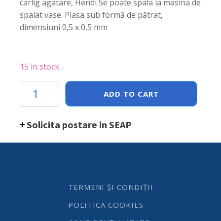
carlig agatare, Hendi Se poate spala la masina de
spalat vase. Plasa sub formă de pătrat,
dimensiuni 0,5 x 0,5 mm
15 in stock
Sita
ADD TO CART
pentru
zahar
pudra,
Solicita postare in SEAP
410x(H)80
mm,
inox,
cu
carlig
agatare,
Hendi
TERMENI ȘI CONDIȚII
quantity
POLITICA COOKIES