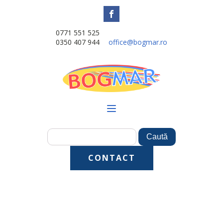
0771 551 525
0350 407 944
office@bogmar.ro
CONTACT