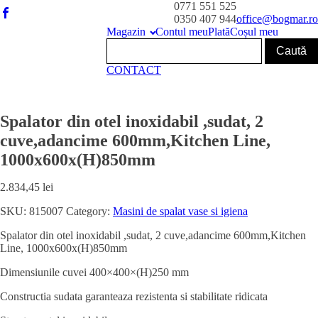
0771 551 525
0350 407 944
office@bogmar.ro
Magazin
Contul meu
Plată
Coșul meu
CONTACT
Spalator din otel inoxidabil ,sudat, 2
cuve,adancime 600mm,Kitchen Line,
1000x600x(H)850mm
2.834,45
lei
SKU:
815007
Category:
Masini de spalat vase si igiena
Spalator din otel inoxidabil ,sudat, 2 cuve,adancime 600mm,Kitchen
Line, 1000x600x(H)850mm
Dimensiunile cuvei 400×400×(H)250 mm
Constructia sudata garanteaza rezistenta si stabilitate ridicata