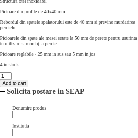
Structura otel inoxidabil
Picioare din profile de 40x40 mm
Rebordul din spatele spalatorului este de 40 mm si previne murdarirea
peretelui
Picioarele din spate ale mesei setate la 50 mm de perete pentru usurinta
in utilizare si montaj la perete
Picioare reglabile - 25 mm in sus sau 5 mm in jos
4 in stock
Spalator
din
Add to cart
otel
Solicita postare in SEAP
inoxidabil
,sudat,
2
cuve,adancime
Denumire produs
600mm,Kitchen
Line,
1000x600x(H)850mm
Institutia
quantity