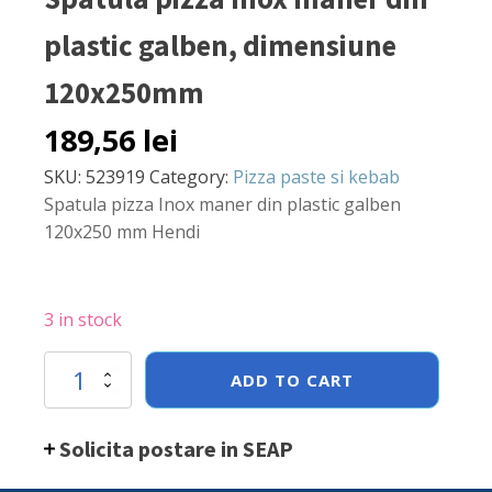
plastic galben, dimensiune
120x250mm
189,56
lei
SKU:
523919
Category:
Pizza paste si kebab
Spatula pizza Inox maner din plastic galben
120x250 mm Hendi
3 in stock
Spatula
ADD TO CART
pizza
Inox
maner
Solicita postare in SEAP
din
plastic