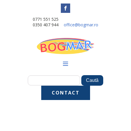
0771 551 525
0350 407 944
office@bogmar.ro
CONTACT