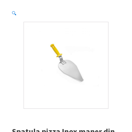
🔍
Spatula pizza Inox maner din