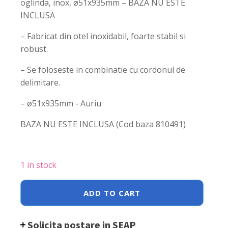
oglinda, inox, ø51x935mm – BAZA NU ESTE
INCLUSA
– Fabricat din otel inoxidabil, foarte stabil si
robust.
– Se foloseste in combinatie cu cordonul de
delimitare.
– ø51x935mm - Auriu
BAZA NU ESTE INCLUSA (Cod baza 810491)
1 in stock
Stalp
ADD TO CART
de
delimitare
Hendi,
Solicita postare in SEAP
auriu,