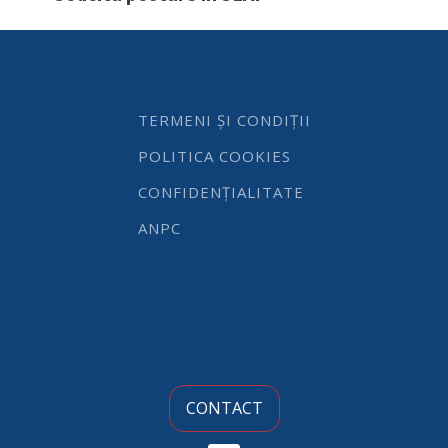
finisaj
tip
oglinda,
inox,
ø51x935mm
quantity
TERMENI ȘI CONDIȚII
POLITICA COOKIES
CONFIDENȚIALITATE
ANPC
CONTACT