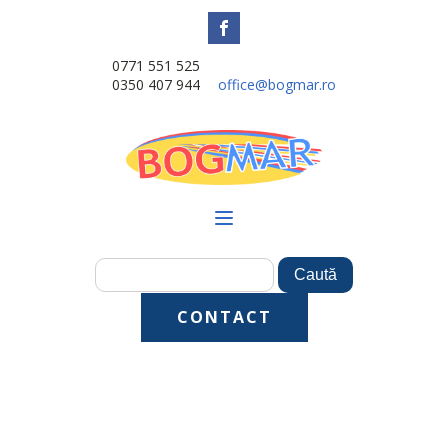
0771 551 525
0350 407 944
office@bogmar.ro
CONTACT