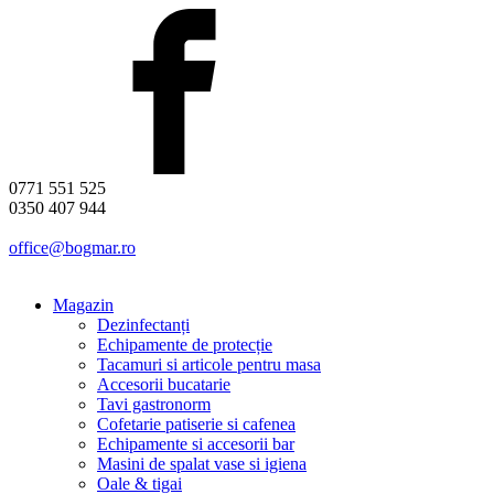
0771 551 525
0350 407 944
office@bogmar.ro
Magazin
Dezinfectanți
Echipamente de protecție
Tacamuri si articole pentru masa
Accesorii bucatarie
Tavi gastronorm
Cofetarie patiserie si cafenea
Echipamente si accesorii bar
Masini de spalat vase si igiena
Oale & tigai