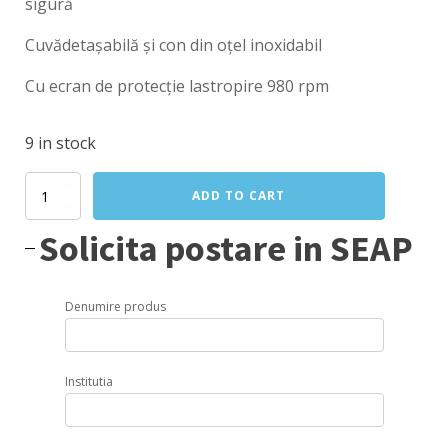
sigură
Cuvădetașabilă și con din oțel inoxidabil
Cu ecran de protecție lastropire 980 rpm
9 in stock
Storcator
ADD TO CART
electric
citrice
Solicita postare in SEAP
quantity
Denumire produs
Institutia