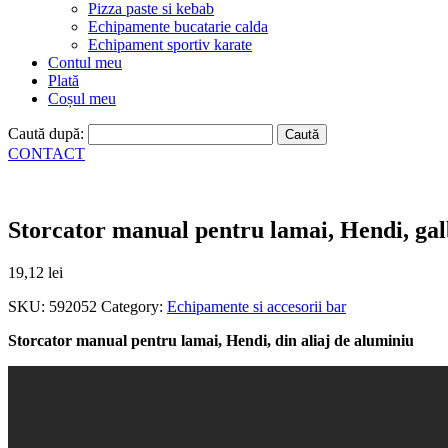
Pizza paste si kebab
Echipamente bucatarie calda
Echipament sportiv karate
Contul meu
Plată
Coșul meu
Caută după:
CONTACT
Storcator manual pentru lamai, Hendi, ga
19,12
lei
SKU:
592052
Category:
Echipamente si accesorii bar
Storcator manual pentru lamai, Hendi, din aliaj de aluminiu