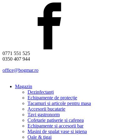
0771 551 525
0350 407 944
office@bogmar.ro
Magazin
Dezinfectanți
Echipamente de protecție
Tacamuri si articole pentru masa
Accesorii bucatarie
Tavi gastronorm
Cofetarie patiserie si cafenea
Echipamente si accesorii bar
Masini de spalat vase si igiena
Oale & tigai