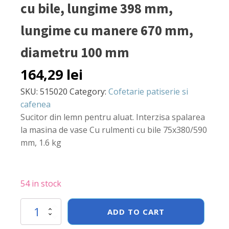
cu bile, lungime 398 mm,
lungime cu manere 670 mm,
diametru 100 mm
164,29
lei
SKU:
515020
Category:
Cofetarie patiserie si
cafenea
Sucitor din lemn pentru aluat. Interzisa spalarea
la masina de vase Cu rulmenti cu bile 75x380/590
mm, 1.6 kg
54 in stock
Sucitor
ADD TO CART
din
lemn