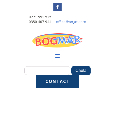
0771 551 525
0350 407 944
office@bogmar.ro
CONTACT