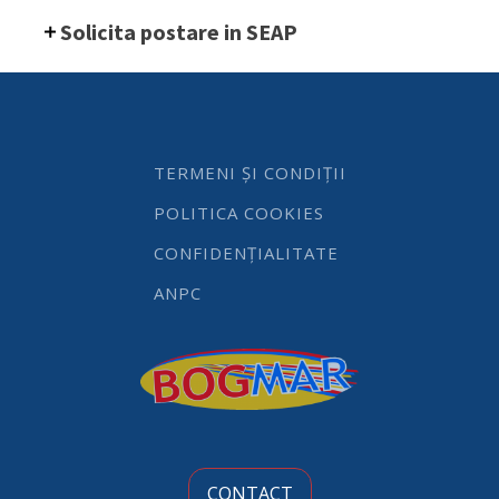
-
Solicita postare in SEAP
cu
rulmenti
cu
bile,
lungime
398
mm,
TERMENI ȘI CONDIȚII
lungime
cu
POLITICA COOKIES
manere
670
CONFIDENȚIALITATE
mm,
diametru
ANPC
100
mm
quantity
CONTACT