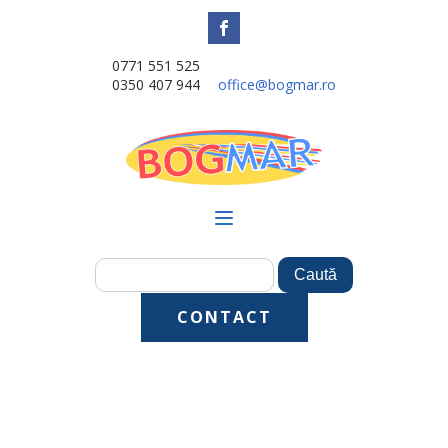
0771 551 525
0350 407 944
office@bogmar.ro
CONTACT