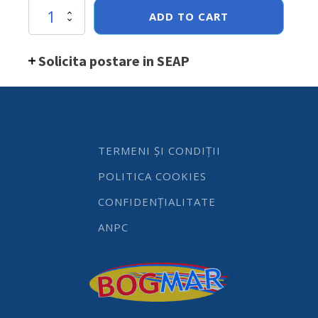
Suport
ADD TO CART
documente
vertical
din
Solicita postare in SEAP
carton
Herlitz
Montana
quantity
TERMENI ȘI CONDIȚII
POLITICA COOKIES
CONFIDENȚIALITATE
ANPC