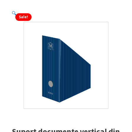
🔍
Sale!
Suport documente vertical din