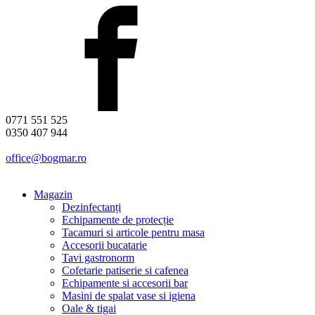
0771 551 525
0350 407 944
office@bogmar.ro
Magazin
Dezinfectanți
Echipamente de protecție
Tacamuri si articole pentru masa
Accesorii bucatarie
Tavi gastronorm
Cofetarie patiserie si cafenea
Echipamente si accesorii bar
Masini de spalat vase si igiena
Oale & tigai