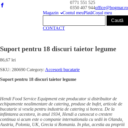
0771 551 525
0350 407 944
office@bogmar.ro
Magazin
Contul meu
Plată
Coșul meu
CONTACT
Suport pentru 18 discuri taietor legume
86,67
lei
SKU:
280690
Category:
Accesorii bucatarie
Suport pentru 18 discuri taietor legume
Hendi Food Service Equipment este producator si distribuitor de
echipamente nealimentare de catering, produse de bufet, articole de
bucatarie si vesela pentru industria de catering si horeca. De la
infiintarea acestora, in anul 1934, Hendi a cunoscut o crestere
continua si acum este o companie internationala cu sedii in Olanda,
Austria, Polonia, UK, Grecia si Romania. In plus, acestia au propriii