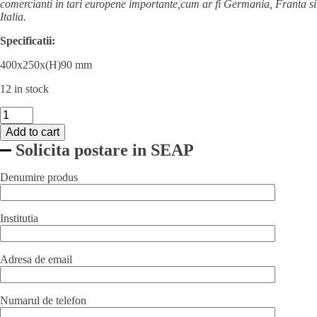
comercianti in tari europene importante,cum ar fi Germania, Franta si
Italia.
Specificatii:
400x250x(H)90 mm
12 in stock
Suport
pentru
Add to cart
18
Solicita postare in SEAP
discuri
taietor
legume
Denumire produs
quantity
Institutia
Adresa de email
Numarul de telefon