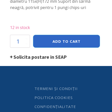
diametru 115x(H)172 mm Suport din sârmă
neagră, potrivit pentru 1 pungi chips-uri
12 in stock
Suport
ADD TO CART
pentru
servire
chipsuri,
Solicita postare in SEAP
Hendi,
metalic,
diametru
115x(H)172
mm
quantity
TERMENI ȘI CONDIȚII
POLITICA COOKIES
CONFIDENȚIALITATE