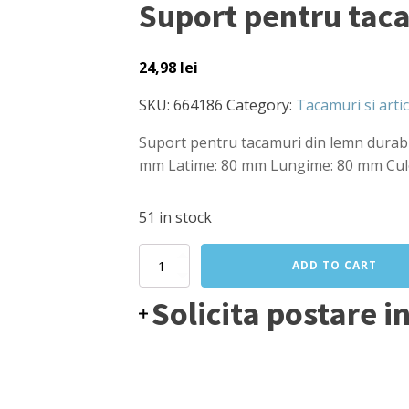
Suport pentru tac
24,98
lei
SKU:
664186
Category:
Tacamuri si arti
Suport pentru tacamuri din lemn durabil
mm Latime: 80 mm Lungime: 80 mm Culo
51 in stock
Suport
ADD TO CART
pentru
tacamuri
Solicita postare i
din
lemn
durabil
80x80x(H)95
mm
Hendi