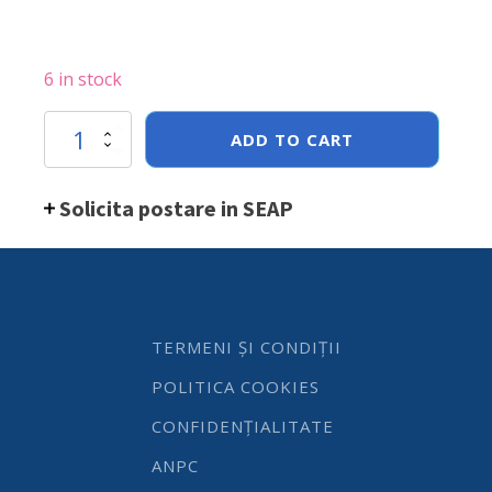
6 in stock
Taietor
ADD TO CART
de
mezeluri
Hendi
Solicita postare in SEAP
quantity
TERMENI ȘI CONDIȚII
POLITICA COOKIES
CONFIDENȚIALITATE
ANPC