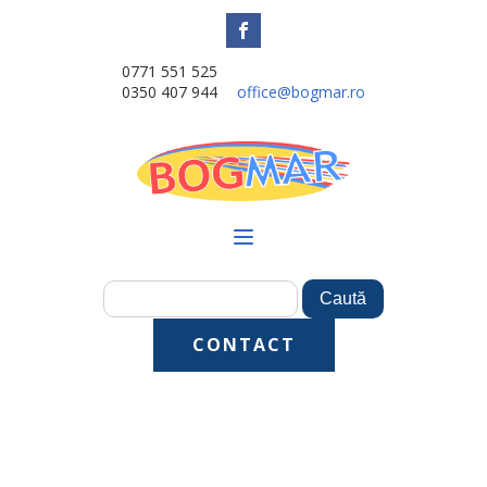
0771 551 525
0350 407 944
office@bogmar.ro
CONTACT