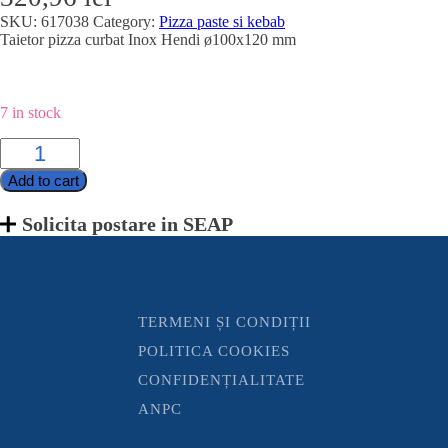
SKU:
617038
Category:
Pizza paste si kebab
Taietor pizza curbat Inox Hendi ø100x120 mm
7 in stock
Taietor
pizza
Add to cart
curbat
Inox
Hendi
Solicita postare in SEAP
100x120
mm
quantity
TERMENI ȘI CONDIȚII
POLITICA COOKIES
CONFIDENȚIALITATE
ANPC