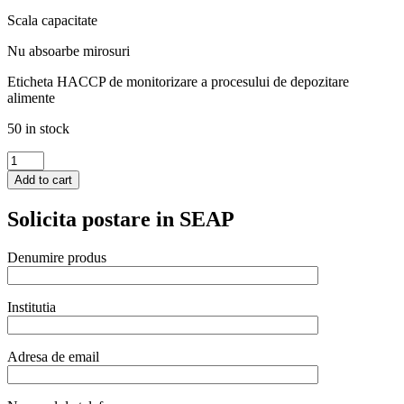
Scala capacitate
Nu absoarbe mirosuri
Eticheta HACCP de monitorizare a procesului de depozitare
alimente
50 in stock
Tava
Gastronorm
Add to cart
1/1,
530x325x(H)100
Solicita postare in SEAP
mm,
12
litri,
Denumire produs
polipropilena,
cu
marcaj
Institutia
HACCP,
Hendi
quantity
Adresa de email