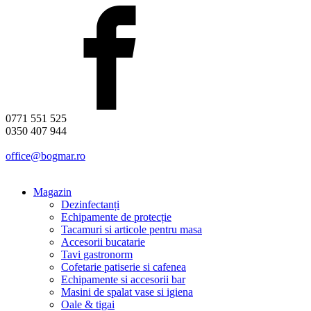
0771 551 525
0350 407 944
office@bogmar.ro
Magazin
Dezinfectanți
Echipamente de protecție
Tacamuri si articole pentru masa
Accesorii bucatarie
Tavi gastronorm
Cofetarie patiserie si cafenea
Echipamente si accesorii bar
Masini de spalat vase si igiena
Oale & tigai