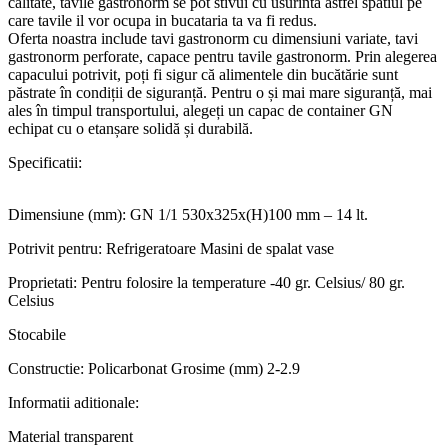
calitate, tavile gastronorm se pot stivui cu usurinta astfel spatiul pe
care tavile il vor ocupa in bucataria ta va fi redus.
Oferta noastra include tavi gastronorm cu dimensiuni variate, tavi
gastronorm perforate, capace pentru tavile gastronorm. Prin alegerea
capacului potrivit, poți fi sigur că alimentele din bucătărie sunt
păstrate în condiții de siguranță. Pentru o și mai mare siguranță, mai
ales în timpul transportului, alegeți un capac de container GN
echipat cu o etanșare solidă și durabilă.
Specificatii:
Dimensiune (mm): GN 1/1 530x325x(H)100 mm – 14 lt.
Potrivit pentru: Refrigeratoare Masini de spalat vase
Proprietati: Pentru folosire la temperature -40 gr. Celsius/ 80 gr.
Celsius
Stocabile
Constructie: Policarbonat Grosime (mm) 2-2.9
Informatii aditionale:
Material transparent