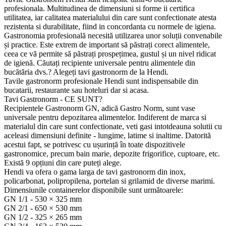
profesionala. Multitudinea de dimensiuni si forme ii certifica
utilitatea, iar calitatea materialului din care sunt confectionate atesta
rezistenta si durabilitate, fiind in concordanta cu normele de igiena.
Gastronomia profesională necesită utilizarea unor soluții convenabile
și practice. Este extrem de important să păstrați corect alimentele,
ceea ce vă permite să păstrați prospețimea, gustul și un nivel ridicat
de igienă. Căutați recipiente universale pentru alimentele din
bucătăria dvs.? Alegeți tavi gastronorm de la Hendi.
Tavile gastronorm profesionale Hendi sunt indispensabile din
bucatarii, restaurante sau hoteluri dar si acasa.
Tavi Gastronorm - CE SUNT?
Recipientele Gastronorm GN, adică Gastro Norm, sunt vase
universale pentru depozitarea alimentelor. Indiferent de marca si
materialul din care sunt confectionate, veti gasi intotdeauna solutii cu
aceleasi dimensiuni definite - lungime, latime si inaltime. Datorită
acestui fapt, se potrivesc cu ușurință în toate dispozitivele
gastronomice, precum bain marie, depozite frigorifice, cuptoare, etc.
Există 9 opțiuni din care puteți alege.
Hendi va ofera o gama larga de tavi gastronorm din inox,
policarbonat, polipropilena, portelan si grilamid de diverse marimi.
Dimensiunile containerelor disponibile sunt următoarele:
GN 1/1 - 530 × 325 mm
GN 2/1 - 650 × 530 mm
GN 1/2 - 325 × 265 mm