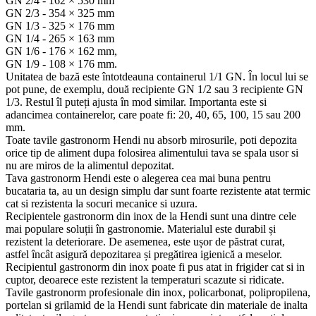
GN 2/4 - 162 × 530 mm
GN 2/3 - 354 × 325 mm
GN 1/3 - 325 × 176 mm
GN 1/4 - 265 × 163 mm
GN 1/6 - 176 × 162 mm,
GN 1/9 - 108 × 176 mm.
Unitatea de bază este întotdeauna containerul 1/1 GN. În locul lui se
pot pune, de exemplu, două recipiente GN 1/2 sau 3 recipiente GN
1/3. Restul îl puteți ajusta în mod similar. Importanta este si
adancimea containerelor, care poate fi: 20, 40, 65, 100, 15 sau 200
mm.
Toate tavile gastronorm Hendi nu absorb mirosurile, poti depozita
orice tip de aliment dupa folosirea alimentului tava se spala usor si
nu are miros de la alimentul depozitat.
Tava gastronorm Hendi este o alegerea cea mai buna pentru
bucataria ta, au un design simplu dar sunt foarte rezistente atat termic
cat si rezistenta la socuri mecanice si uzura.
Recipientele gastronorm din inox de la Hendi sunt una dintre cele
mai populare soluții în gastronomie. Materialul este durabil și
rezistent la deteriorare. De asemenea, este ușor de păstrat curat,
astfel încât asigură depozitarea și pregătirea igienică a meselor.
Recipientul gastronorm din inox poate fi pus atat in frigider cat si in
cuptor, deoarece este rezistent la temperaturi scazute si ridicate.
Tavile gastronorm profesionale din inox, policarbonat, polipropilena,
portelan si grilamid de la Hendi sunt fabricate din materiale de inalta