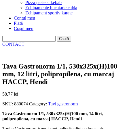
Pizza paste si kebab
Echipamente bucatarie calda
Echipament sportiv karate
Contul meu
Plată
Coșul meu
Caută
după:
CONTACT
Tava Gastronorm 1/1, 530x325x(H)100
mm, 12 litri, polipropilena, cu marcaj
HACCP, Hendi
58,77
lei
SKU:
880074
Category:
Tavi gastronorm
Tava Gastronorm 1/1, 530x325x(H)100 mm, 14 litri,
polipropilena, cu marcaj HACCP, Hendi
Tavile Gastronorm Hendi sunt nelipsite dintr-o bucatarie