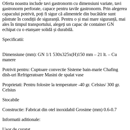
Oferta noastra include tavi gastronorm cu dimensiuni variate, tavi
gastronorm perforate, capace pentru tavile gastronorm. Prin alegerea
capacului potrivit, poți fi sigur că alimentele din bucătărie sunt
păstrate în condiții de siguranță. Pentru o și mai mare siguranță, mai
ales în timpul transportului, alegeți un capac de container GN
echipat cu o etanșare solidă și durabilă.
Specificatii:
Dimensiune (mm): GN 1/1 530x325x(H)150 mm – 21 lt. – Cu
manere
Potrivit pentru: Cuptoare convectie Sisteme bain-marie Chafing
dish-uri Refrigeratoare Masini de spalat vase
Proprietati: Pentru folosire la temperature -40 gr. Celsius/ 300 gr.
Celsius
Stocabile
Constructie: Fabricat din otel inoxidabil Grosime (mm) 0.6-0.7
Informatii aditionale:
Usor de curatat.