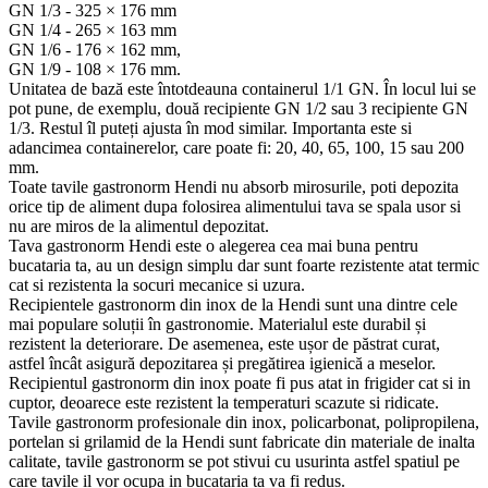
GN 1/3 - 325 × 176 mm
GN 1/4 - 265 × 163 mm
GN 1/6 - 176 × 162 mm,
GN 1/9 - 108 × 176 mm.
Unitatea de bază este întotdeauna containerul 1/1 GN. În locul lui se
pot pune, de exemplu, două recipiente GN 1/2 sau 3 recipiente GN
1/3. Restul îl puteți ajusta în mod similar. Importanta este si
adancimea containerelor, care poate fi: 20, 40, 65, 100, 15 sau 200
mm.
Toate tavile gastronorm Hendi nu absorb mirosurile, poti depozita
orice tip de aliment dupa folosirea alimentului tava se spala usor si
nu are miros de la alimentul depozitat.
Tava gastronorm Hendi este o alegerea cea mai buna pentru
bucataria ta, au un design simplu dar sunt foarte rezistente atat termic
cat si rezistenta la socuri mecanice si uzura.
Recipientele gastronorm din inox de la Hendi sunt una dintre cele
mai populare soluții în gastronomie. Materialul este durabil și
rezistent la deteriorare. De asemenea, este ușor de păstrat curat,
astfel încât asigură depozitarea și pregătirea igienică a meselor.
Recipientul gastronorm din inox poate fi pus atat in frigider cat si in
cuptor, deoarece este rezistent la temperaturi scazute si ridicate.
Tavile gastronorm profesionale din inox, policarbonat, polipropilena,
portelan si grilamid de la Hendi sunt fabricate din materiale de inalta
calitate, tavile gastronorm se pot stivui cu usurinta astfel spatiul pe
care tavile il vor ocupa in bucataria ta va fi redus.