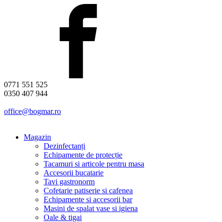
0771 551 525
0350 407 944
office@bogmar.ro
Magazin
Dezinfectanți
Echipamente de protecție
Tacamuri si articole pentru masa
Accesorii bucatarie
Tavi gastronorm
Cofetarie patiserie si cafenea
Echipamente si accesorii bar
Masini de spalat vase si igiena
Oale & tigai