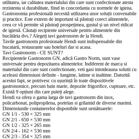
utilitatea, iar calitatea materialului din care sunt confectionate atesta
rezistenta si durabilitate, fiind in concordanta cu normele de igiena.
Gastronomia profesională necesită utilizarea unor soluții convenabile
și practice. Este extrem de important să păstrați corect alimentele,
ceea ce vă permite să păstrați prospețimea, gustul și un nivel ridicat
de igienă. Căutați recipiente universale pentru alimentele din
bucătăria dvs.? Alegeți tavi gastronorm de la Hendi.
Tavile gastronorm profesionale Hendi sunt indispensabile din
bucatarii, restaurante sau hoteluri dar si acasa.
Tavi Gastronorm - CE SUNT?
Recipientele Gastronorm GN, adică Gastro Norm, sunt vase
universale pentru depozitarea alimentelor. Indiferent de marca si
materialul din care sunt confectionate, veti gasi intotdeauna solutii cu
aceleasi dimensiuni definite - lungime, latime si inaltime. Datorită
acestui fapt, se potrivesc cu ușurință în toate dispozitivele
gastronomice, precum bain marie, depozite frigorifice, cuptoare, etc.
Există 9 opțiuni din care puteți alege.
Hendi va ofera o gama larga de tavi gastronorm din inox,
policarbonat, polipropilena, portelan si grilamid de diverse marimi.
Dimensiunile containerelor disponibile sunt următoarele:
GN 1/1 - 530 × 325 mm
GN 2/1 - 650 × 530 mm
GN 1/2 - 325 × 265 mm
GN 2/4 - 162 × 530 mm
GN 2/3 - 354 × 325 mm