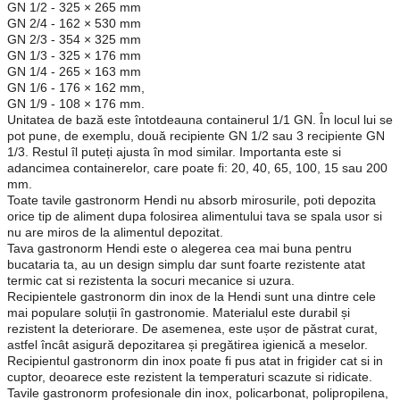
GN 1/2 - 325 × 265 mm
GN 2/4 - 162 × 530 mm
GN 2/3 - 354 × 325 mm
GN 1/3 - 325 × 176 mm
GN 1/4 - 265 × 163 mm
GN 1/6 - 176 × 162 mm,
GN 1/9 - 108 × 176 mm.
Unitatea de bază este întotdeauna containerul 1/1 GN. În locul lui se
pot pune, de exemplu, două recipiente GN 1/2 sau 3 recipiente GN
1/3. Restul îl puteți ajusta în mod similar. Importanta este si
adancimea containerelor, care poate fi: 20, 40, 65, 100, 15 sau 200
mm.
Toate tavile gastronorm Hendi nu absorb mirosurile, poti depozita
orice tip de aliment dupa folosirea alimentului tava se spala usor si
nu are miros de la alimentul depozitat.
Tava gastronorm Hendi este o alegerea cea mai buna pentru
bucataria ta, au un design simplu dar sunt foarte rezistente atat
termic cat si rezistenta la socuri mecanice si uzura.
Recipientele gastronorm din inox de la Hendi sunt una dintre cele
mai populare soluții în gastronomie. Materialul este durabil și
rezistent la deteriorare. De asemenea, este ușor de păstrat curat,
astfel încât asigură depozitarea și pregătirea igienică a meselor.
Recipientul gastronorm din inox poate fi pus atat in frigider cat si in
cuptor, deoarece este rezistent la temperaturi scazute si ridicate.
Tavile gastronorm profesionale din inox, policarbonat, polipropilena,