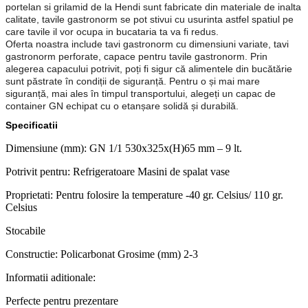
portelan si grilamid de la Hendi sunt fabricate din materiale de inalta
calitate, tavile gastronorm se pot stivui cu usurinta astfel spatiul pe
care tavile il vor ocupa in bucataria ta va fi redus.
Oferta noastra include tavi gastronorm cu dimensiuni variate, tavi
gastronorm perforate, capace pentru tavile gastronorm. Prin
alegerea capacului potrivit, poți fi sigur că alimentele din bucătărie
sunt păstrate în condiții de siguranță. Pentru o și mai mare
siguranță, mai ales în timpul transportului, alegeți un capac de
container GN echipat cu o etanșare solidă și durabilă.
Specificatii
Dimensiune (mm): GN 1/1 530x325x(H)65 mm – 9 lt.
Potrivit pentru: Refrigeratoare Masini de spalat vase
Proprietati: Pentru folosire la temperature -40 gr. Celsius/ 110 gr.
Celsius
Stocabile
Constructie: Policarbonat Grosime (mm) 2-3
Informatii aditionale:
Perfecte pentru prezentare