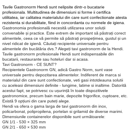
Tavile Gastronorm Hendi sunt nelipsite dintr-o bucatarie
profesionala. Multitudinea de dimensiuni si forme ii certifica
utilitatea, iar calitatea materialului din care sunt confectionate atesta
rezistenta si durabilitate, fiind in concordanta cu normele de igiena.
Gastronomia profesională necesită utilizarea unor soluții
convenabile și practice. Este extrem de important să păstrați corect
alimentele, ceea ce vă permite să păstrați prospețimea, gustul și un
nivel ridicat de igienă. Căutați recipiente universale pentru
alimentele din bucătăria dvs.? Alegeți tavi gastronorm de la Hendi.
Tavile gastronorm profesionale Hendi sunt indispensabile din
bucatarii, restaurante sau hoteluri dar si acasa.
Tavi Gastronorm - CE SUNT?
Recipientele Gastronorm GN, adică Gastro Norm, sunt vase
universale pentru depozitarea alimentelor. Indiferent de marca si
materialul din care sunt confectionate, veti gasi intotdeauna solutii
cu aceleasi dimensiuni definite - lungime, latime si inaltime. Datorită
acestui fapt, se potrivesc cu ușurință în toate dispozitivele
gastronomice, precum bain marie, depozite frigorifice, cuptoare, etc.
Există 9 opțiuni din care puteți alege.
Hendi va ofera o gama larga de tavi gastronorm din inox,
policarbonat, polipropilena, portelan si grilamid de diverse marimi.
Dimensiunile containerelor disponibile sunt următoarele:
GN 1/1 - 530 × 325 mm
GN 2/1 - 650 × 530 mm