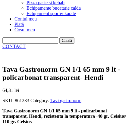
Pizza paste si kebab
Echipamente bucatarie calda
Echipament sportiv karate
Contul meu
Plată
Coșul meu
Caută
după:
CONTACT
Tava Gastronorm GN 1/1 65 mm 9 lt -
policarbonat transparent- Hendi
64,31
lei
SKU:
861233
Category:
Tavi gastronorm
Tava Gastronorm GN 1/1 65 mm 9 lt - policarbonat
transparent, Hendi, rezistenta la temperatura -40 gr. Celsius/
110 gr. Celsius