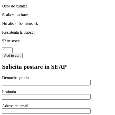
Usor de curatat.
Scala capacitate
Nu absoarbe mirosuri.
Rezistenta la impact
53 in stock
Tava
Gastronorm
Add to cart
GN
1/1
Solicita postare in SEAP
65
mm
9
Denumire produs
lt
-
policarbonat
Institutia
transparent-
Hendi
quantity
Adresa de email