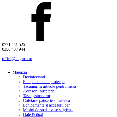
0771 551 525
0350 407 944
office@bogmar.ro
Magazin
Dezinfectanți
Echipamente de protecție
Tacamuri si articole pentru masa
Accesorii bucatarie
Tavi gastronorm
Cofetarie patiserie si cafenea
Echipamente si accesorii bar
Masini de spalat vase si igiena
Oale & tigai