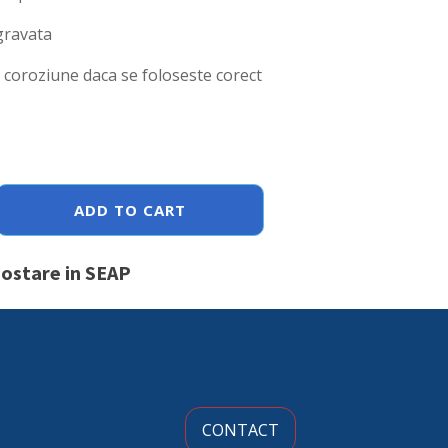
ravata
a coroziune daca se foloseste corect
ADD TO CART
postare in SEAP
CONTACT