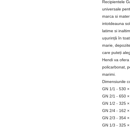
Recipientele G
universale pent
marca si materi
intotdeauna sol
latime si inalti
ușurință în toa
marie, depozite 
care puteți ale
Hendi va ofera
policarbonat, p
marimi.
Dimensiunile co
GN 1/1 - 530 
GN 2/1 - 650 
GN 1/2 - 325 
GN 2/4 - 162 
GN 2/3 - 354 
GN 1/3 - 325 