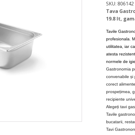
SKU:
806142
Tava Gastro
19.8 lt, ga
Tavile Gastrono
profesionala. M
utilitatea, iar 
atesta rezistent
normele de igi
Gastronomia pro
convenabile și 
corect alimente
prospețimea, gu
recipiente univ
Alegeți tavi ga
Tavile gastrono
bucatarii, rest
Tavi Gastrono