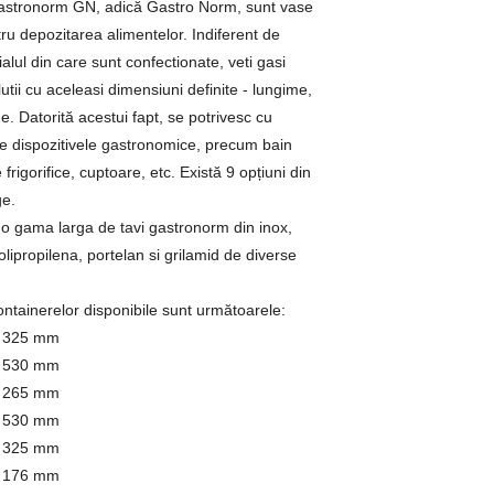
astronorm GN, adică Gastro Norm, sunt vase
ru depozitarea alimentelor. Indiferent de
alul din care sunt confectionate, veti gasi
utii cu aceleasi dimensiuni definite - lungime,
me. Datorită acestui fapt, se potrivesc cu
te dispozitivele gastronomice, precum bain
frigorifice, cuptoare, etc. Există 9 opțiuni din
ge.
 o gama larga de tavi gastronorm din inox,
olipropilena, portelan si grilamid de diverse
ntainerelor disponibile sunt următoarele:
× 325 mm
× 530 mm
× 265 mm
× 530 mm
× 325 mm
× 176 mm