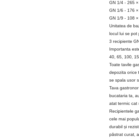
GN 1/4 - 265 
GN 1/6 - 176 
GN 1/9 - 108 
Unitatea de ba
locul lui se po
3 recipiente GN 
Importanta este
40, 65, 100, 1
Toate tavile ga
depozita orice 
se spala usor s
Tava gastronor
bucataria ta, a
atat termic cat
Recipientele ga
cele mai popula
durabil și rezi
păstrat curat, 