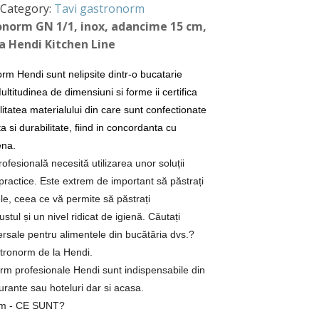
Category:
Tavi gastronorm
norm GN 1/1, inox, adancime 15 cm,
ma Hendi Kitchen Line
rm Hendi sunt nelipsite dintr-o bucatarie
ultitudinea de dimensiuni si forme ii certifica
calitatea materialului din care sunt confectionate
a si durabilitate, fiind in concordanta cu
ena.
fesională necesită utilizarea unor soluții
practice. Este extrem de important să păstrați
le, ceea ce vă permite să păstrați
stul și un nivel ridicat de igienă. Căutați
ersale pentru alimentele din bucătăria dvs.?
stronorm de la Hendi.
rm profesionale Hendi sunt indispensabile din
aurante sau hoteluri dar si acasa.
rm - CE SUNT?