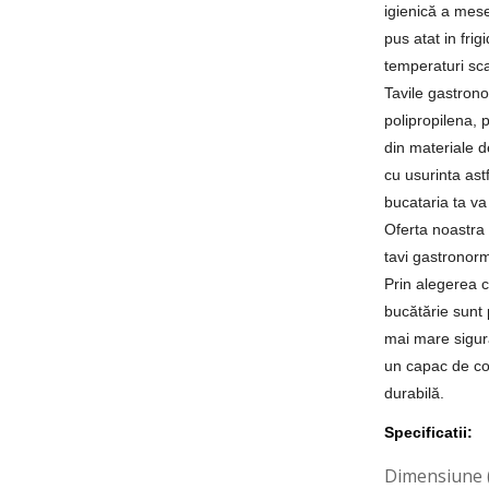
igienică a mese
pus atat in frig
temperaturi sca
Tavile gastrono
polipropilena, 
din materiale de
cu usurinta astf
bucataria ta va 
Oferta noastra 
tavi gastronor
Prin alegerea ca
bucătărie sunt 
mai mare sigura
un capac de co
durabilă.
Specificatii:
Dimensiune 