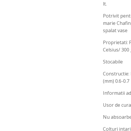
lt.
Potrivit pen
marie Chafin
spalat vase
Proprietati: 
Celsius/ 300 
Stocabile
Constructie: 
(mm) 0.6-0.7
Informatii ad
Usor de cura
Nu absoarbe
Colturi intar