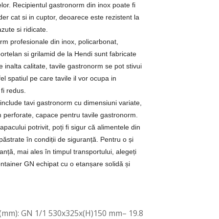
lor. Recipientul gastronorm din inox poate fi
ider cat si in cuptor, deoarece este rezistent la
zute si ridicate.
rm profesionale din inox, policarbonat,
portelan si grilamid de la Hendi sunt fabricate
 inalta calitate, tavile gastronorm se pot stivui
el spatiul pe care tavile il vor ocupa in
fi redus.
include tavi gastronorm cu dimensiuni variate,
m perforate, capace pentru tavile gastronorm.
pacului potrivit, poți fi sigur că alimentele din
păstrate în condiții de siguranță. Pentru o și
nță, mai ales în timpul transportului, alegeți
ntainer GN echipat cu o etanșare solidă și
(mm): GN 1/1 530x325x(H)150 mm– 19.8