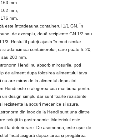
× 163 mm
× 162 mm,
× 176 mm.
ză este întotdeauna containerul 1/1 GN. În
t pune, de exemplu, două recipiente GN 1/2 sau
1/3. Restul îl puteți ajusta în mod similar.
 si adancimea containerelor, care poate fi: 20,
5 sau 200 mm.
stronorm Hendi nu absorb mirosurile, poti
tip de aliment dupa folosirea alimentului tava
i nu are miros de la alimentul depozitat.
m Hendi este o alegerea cea mai buna pentru
u un design simplu dar sunt foarte rezistente
 si rezistenta la socuri mecanice si uzura.
stronorm din inox de la Hendi sunt una dintre
re soluții în gastronomie. Materialul este
stent la deteriorare. De asemenea, este ușor de
astfel încât asigură depozitarea și pregătirea