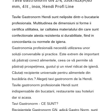
Tava Gastronorm GN 2/4, 530x162x(H)65
mm, 4 lt , inox, Hendi Profi Line
Tavile Gastronorm Hendi sunt nelipsite dintr-o bucatarie
profesionala. Multitudinea de dimensiuni si forme ii
certifica utilitatea, iar calitatea materialului din care sunt
confectionate atesta rezistenta si durabilitate, fiind in
concordanta cu normele de igiena.
Gastronomia profesională necesită utilizarea unor
soluții convenabile și practice. Este extrem de important
să păstrați corect alimentele, ceea ce vă permite să
păstrați prospețimea, gustul și un nivel ridicat de igienă.
Căutați recipiente universale pentru alimentele din
bucătăria dvs.? Alegeți tavi gastronorm de la Hendi.
Tavile gastronorm profesionale Hendi sunt
indispensabile din bucatarii, restaurante sau hoteluri
dar si acasa.
Tavi Gastronorm - CE SUNT?
Recipientele Gastronorm GN, adică Gastro Norm, sunt