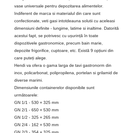
vase universale pentru depozitarea alimentelor.
Indiferent de marca si materialul din care sunt
confectionate, veti gasi intotdeauna solutii cu aceleasi
dimensiuni definite - lungime, latime si inaltime. Datorită
acestui fapt, se potrivesc cu ușurință în toate
dispozitivele gastronomice, precum bain marie,
depozite frigorifice, cuptoare, etc. Există 9 opțiuni din
care puteți alege.
Hendi va ofera o gama larga de tavi gastronorm din
inox, policarbonat, polipropilena, portelan si grilamid de
diverse marimi.
Dimensiunile containerelor disponibile sunt
următoarele:
GN 1/1 - 530 × 325 mm
GN 2/1 - 650 × 530 mm
GN 1/2 - 325 × 265 mm
GN 2/4 - 162 × 530 mm
GN 2/3 - 354 × 325 mm