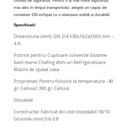
condiții de siguranță. Pentru o și mai mare siguranță,
mai ales în timpul transportului, alegeți un capac de
container GN echipat cu o etanșare solidă și durabilă.
Specificatii
Dimensiune (mm): GN 2/4 530x162x(H)65 mm –
4 lt.
Potrivit pentru: Cuptoare convectie Sisteme
bain-marie Chafing dish-uri Refrigeratoare
Masini de spalat vase
Proprietati: Pentru folosire la temperature -40
gr. Celsius/ 300 gr. Celsius
Stocabile
Constructie: Fabricat din otel inoxidabil 18/10
Grosime (mm) 0.6-0.8