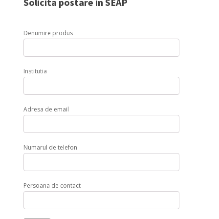
Solicita postare in SEAP
mm,
4
lt
Denumire produs
,
inox,
Hendi
Profi
Line
Institutia
quantity
Adresa de email
Numarul de telefon
Persoana de contact