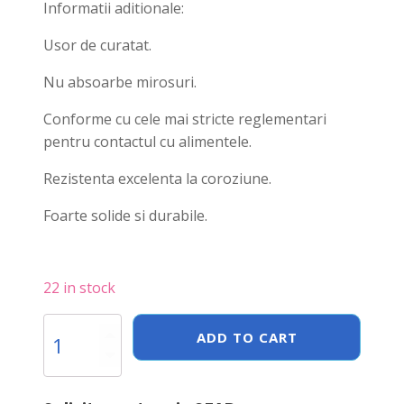
Informatii aditionale:
Usor de curatat.
Nu absoarbe mirosuri.
Conforme cu cele mai stricte reglementari
pentru contactul cu alimentele.
Rezistenta excelenta la coroziune.
Foarte solide si durabile.
22 in stock
Tava
ADD TO CART
Gastronorm
GN
2/4,
530x162x(H)65