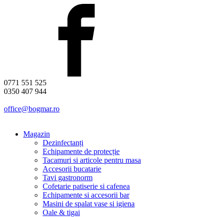
0771 551 525
0350 407 944
office@bogmar.ro
Magazin
Dezinfectanți
Echipamente de protecție
Tacamuri si articole pentru masa
Accesorii bucatarie
Tavi gastronorm
Cofetarie patiserie si cafenea
Echipamente si accesorii bar
Masini de spalat vase si igiena
Oale & tigai