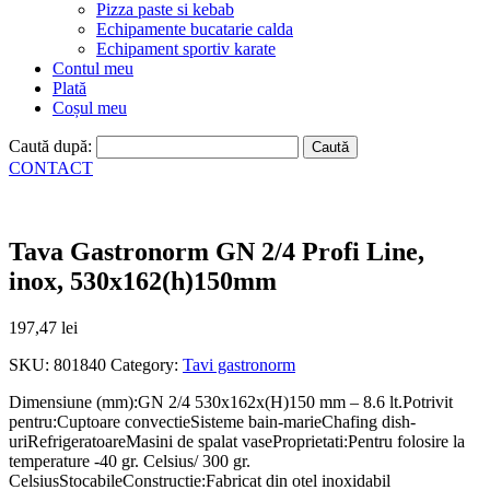
Pizza paste si kebab
Echipamente bucatarie calda
Echipament sportiv karate
Contul meu
Plată
Coșul meu
Caută după:
CONTACT
Tava Gastronorm GN 2/4 Profi Line,
inox, 530x162(h)150mm
197,47
lei
SKU:
801840
Category:
Tavi gastronorm
Dimensiune (mm):GN 2/4 530x162x(H)150 mm – 8.6 lt.Potrivit
pentru:Cuptoare convectieSisteme bain-marieChafing dish-
uriRefrigeratoareMasini de spalat vaseProprietati:Pentru folosire la
temperature -40 gr. Celsius/ 300 gr.
CelsiusStocabileConstructie:Fabricat din otel inoxidabil