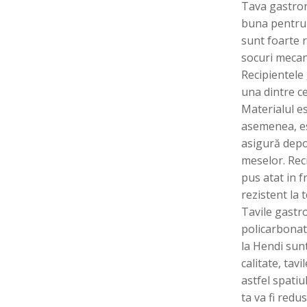
Tava gastron
buna pentru 
sunt foarte r
socuri mecan
Recipientele
una dintre c
Materialul es
asemenea, es
asigură depo
meselor. Rec
pus atat in f
rezistent la 
Tavile gastr
policarbonat,
la Hendi sunt
calitate, tav
astfel spatiu
ta va fi redus