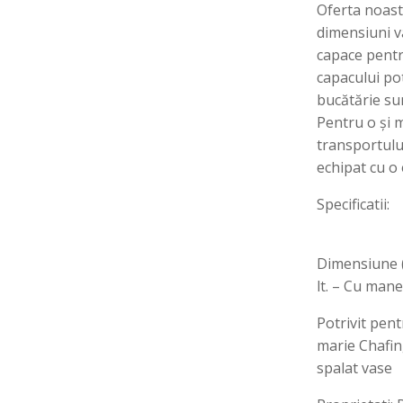
Oferta noast
dimensiuni v
capace pentr
capacului pot
bucătărie sun
Pentru o și 
transportulu
echipat cu o 
Specificatii:
Dimensiune 
lt. – Cu man
Potrivit pen
marie Chafin
spalat vase