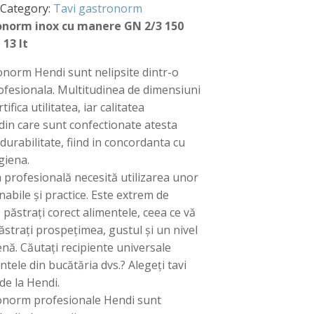
Category:
Tavi gastronorm
onorm inox cu manere GN 2/3 150
13 lt
onorm Hendi sunt nelipsite dintr-o
ofesionala. Multitudinea de dimensiuni
rtifica utilitatea, iar calitatea
 din care sunt confectionate atesta
 durabilitate, fiind in concordanta cu
giena.
profesională necesită utilizarea unor
nabile și practice. Este extrem de
păstrați corect alimentele, ceea ce vă
ăstrați prospețimea, gustul și un nivel
ienă. Căutați recipiente universale
tele din bucătăria dvs.? Alegeți tavi
e la Hendi.
onorm profesionale Hendi sunt