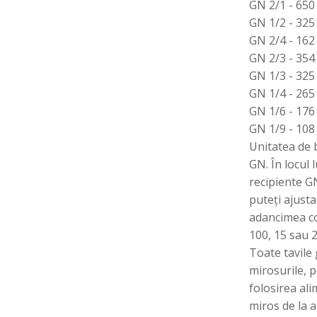
GN 2/1 - 65
GN 1/2 - 32
GN 2/4 - 16
GN 2/3 - 35
GN 1/3 - 32
GN 1/4 - 26
GN 1/6 - 176
GN 1/9 - 108
Unitatea de 
GN. În locul
recipiente GN
puteți ajusta
adancimea con
100, 15 sau 
Toate tavil
mirosurile, p
folosirea ali
miros de la a