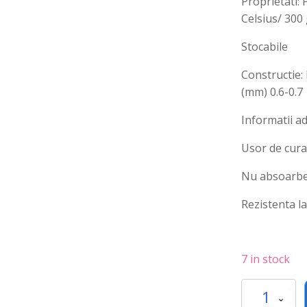
Proprietati: 
Celsius/ 300 
Stocabile
Constructie: 
(mm) 0.6-0.7
Informatii ad
Usor de cura
Nu absoarbe
Rezistenta l
7 in stock
Tava
Gastronorm