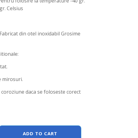
Pentru folosire la temperature -40 gr.
gr. Celsius
Fabricat din otel inoxidabil Grosime
itionale:
tat.
 mirosuri.
a coroziune daca se foloseste corect
ADD TO CART