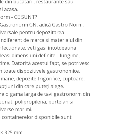
le din bucatarii, restaurante sau
si acasa.
norm - CE SUNT?
 Gastronorm GN, adică Gastro Norm,
iversale pentru depozitarea
Indiferent de marca si materialul din
nfectionate, veti gasi intotdeauna
eleasi dimensiuni definite - lungime,
ltime. Datorită acestui fapt, se potrivesc
în toate dispozitivele gastronomice,
marie, depozite frigorifice, cuptoare,
 opțiuni din care puteți alege.
ra o gama larga de tavi gastronorm din
bonat, polipropilena, portelan si
diverse marimi.
 containerelor disponibile sunt
:
0 × 325 mm