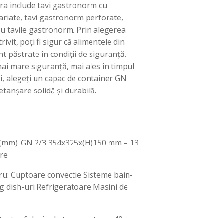
ra include tavi gastronorm cu
ariate, tavi gastronorm perforate,
u tavile gastronorm. Prin alegerea
rivit, poți fi sigur că alimentele din
t păstrate în condiții de siguranță.
mai mare siguranță, mai ales în timpul
i, alegeți un capac de container GN
etanșare solidă și durabilă.
(mm): GN 2/3 354x325x(H)150 mm – 13
ere
tru: Cuptoare convectie Sisteme bain-
g dish-uri Refrigeratoare Masini de