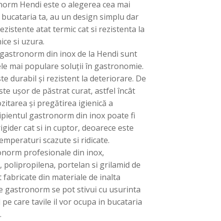
orm Hendi este o alegerea cea mai
bucataria ta, au un design simplu dar
ezistente atat termic cat si rezistenta la
ice si uzura.
 gastronorm din inox de la Hendi sunt
ele mai populare soluții în gastronomie.
te durabil și rezistent la deteriorare. De
te ușor de păstrat curat, astfel încât
zitarea și pregătirea igienică a
ipientul gastronorm din inox poate fi
rigider cat si in cuptor, deoarece este
temperaturi scazute si ridicate.
onorm profesionale din inox,
 polipropilena, portelan si grilamid de
 fabricate din materiale de inalta
ile gastronorm se pot stivui cu usurinta
l pe care tavile il vor ocupa in bucataria
.