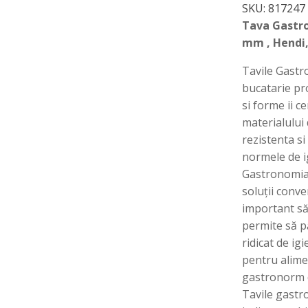
SKU:
817247
Tava Gastr
mm , Hendi, 
Tavile Gastr
bucatarie pr
si forme ii ce
materialului
rezistenta si
normele de i
Gastronomia 
soluții conve
important să 
permite să p
ridicat de ig
pentru alimen
gastronorm d
Tavile gastr