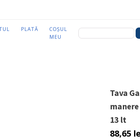
TUL
PLATĂ
COȘUL
MEU
Tava Ga
manere 
13 lt
88,65
l