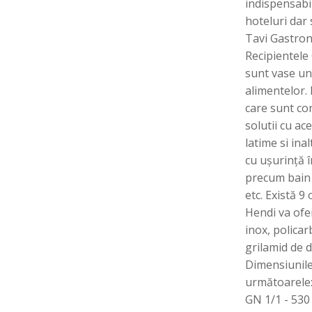
indispensabi
hoteluri dar 
Tavi Gastro
Recipientele
sunt vase un
alimentelor. 
care sunt co
solutii cu ac
latime si ina
cu ușurință 
precum bain 
etc. Există 9
Hendi va ofe
inox, policar
grilamid de 
Dimensiunile
următoarele
GN 1/1 - 53