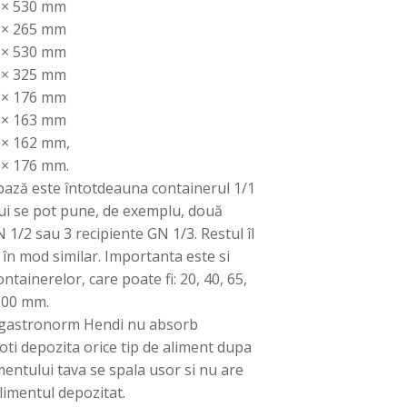
0 × 530 mm
5 × 265 mm
2 × 530 mm
4 × 325 mm
5 × 176 mm
5 × 163 mm
 × 162 mm,
 × 176 mm.
bază este întotdeauna containerul 1/1
 lui se pot pune, de exemplu, două
 1/2 sau 3 recipiente GN 1/3. Restul îl
 în mod similar. Importanta este si
tainerelor, care poate fi: 20, 40, 65,
200 mm.
e gastronorm Hendi nu absorb
oti depozita orice tip de aliment dupa
mentului tava se spala usor si nu are
limentul depozitat.