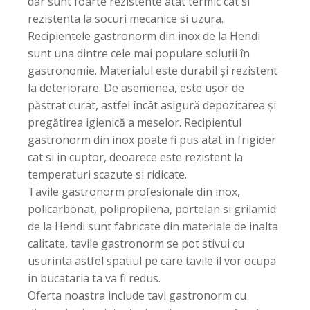
dar sunt foarte rezistente atat termic cat si
rezistenta la socuri mecanice si uzura.
Recipientele gastronorm din inox de la Hendi
sunt una dintre cele mai populare soluții în
gastronomie. Materialul este durabil și rezistent
la deteriorare. De asemenea, este ușor de
păstrat curat, astfel încât asigură depozitarea și
pregătirea igienică a meselor. Recipientul
gastronorm din inox poate fi pus atat in frigider
cat si in cuptor, deoarece este rezistent la
temperaturi scazute si ridicate.
Tavile gastronorm profesionale din inox,
policarbonat, polipropilena, portelan si grilamid
de la Hendi sunt fabricate din materiale de inalta
calitate, tavile gastronorm se pot stivui cu
usurinta astfel spatiul pe care tavile il vor ocupa
in bucataria ta va fi redus.
Oferta noastra include tavi gastronorm cu