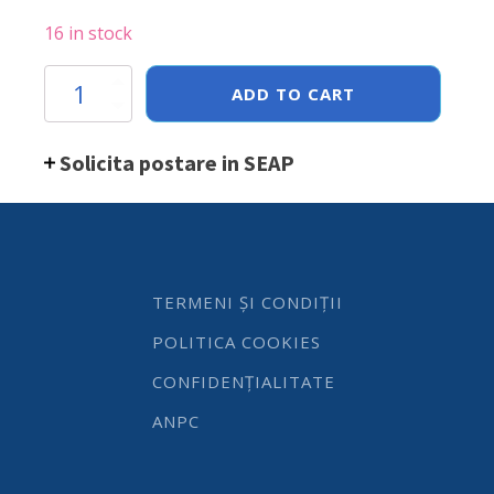
16 in stock
Tava
ADD TO CART
Hendi
Gastronorm
GN
Solicita postare in SEAP
1/2
40
mm
2
litri,
gama
Profi
TERMENI ȘI CONDIȚII
Line,
otel
POLITICA COOKIES
inoxidabil
quantity
CONFIDENȚIALITATE
ANPC