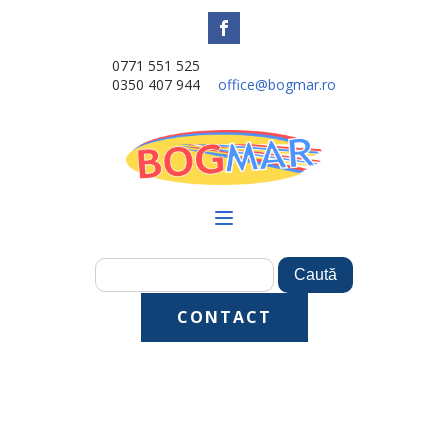
0771 551 525
0350 407 944
office@bogmar.ro
CONTACT