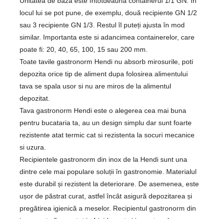
Unitatea de bază este întotdeauna containerul 1/1 GN. În
locul lui se pot pune, de exemplu, două recipiente GN 1/2
sau 3 recipiente GN 1/3. Restul îl puteți ajusta în mod
similar. Importanta este si adancimea containerelor, care
poate fi: 20, 40, 65, 100, 15 sau 200 mm.
Toate tavile gastronorm Hendi nu absorb mirosurile, poti
depozita orice tip de aliment dupa folosirea alimentului
tava se spala usor si nu are miros de la alimentul
depozitat.
Tava gastronorm Hendi este o alegerea cea mai buna
pentru bucataria ta, au un design simplu dar sunt foarte
rezistente atat termic cat si rezistenta la socuri mecanice
si uzura.
Recipientele gastronorm din inox de la Hendi sunt una
dintre cele mai populare soluții în gastronomie. Materialul
este durabil și rezistent la deteriorare. De asemenea, este
ușor de păstrat curat, astfel încât asigură depozitarea și
pregătirea igienică a meselor. Recipientul gastronorm din