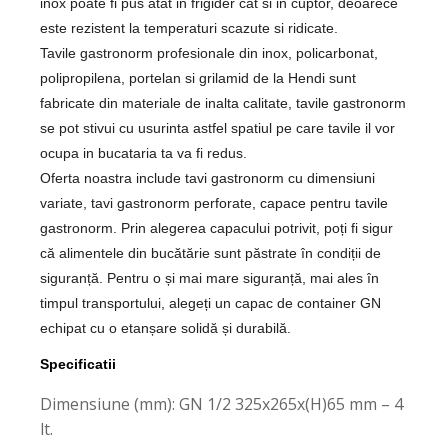
inox poate fi pus atat in frigider cat si in cuptor, deoarece
este rezistent la temperaturi scazute si ridicate.
Tavile gastronorm profesionale din inox, policarbonat,
polipropilena, portelan si grilamid de la Hendi sunt
fabricate din materiale de inalta calitate, tavile gastronorm
se pot stivui cu usurinta astfel spatiul pe care tavile il vor
ocupa in bucataria ta va fi redus.
Oferta noastra include tavi gastronorm cu dimensiuni
variate, tavi gastronorm perforate, capace pentru tavile
gastronorm. Prin alegerea capacului potrivit, poți fi sigur
că alimentele din bucătărie sunt păstrate în condiții de
siguranță. Pentru o și mai mare siguranță, mai ales în
timpul transportului, alegeți un capac de container GN
echipat cu o etanșare solidă și durabilă.
Specificatii
Dimensiune (mm): GN 1/2 325x265x(H)65 mm – 4
lt.