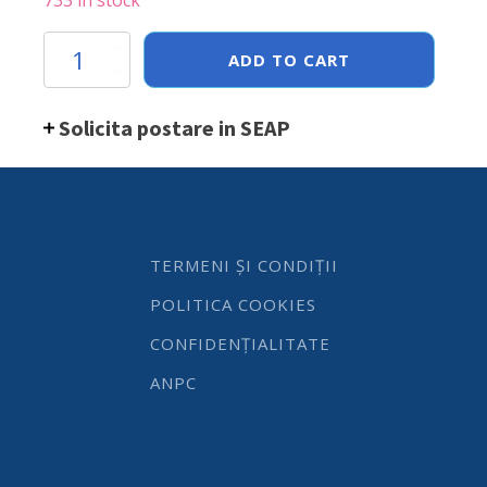
Tava
ADD TO CART
Hendi
Gastronorm
GN
Solicita postare in SEAP
1/2
65
mm
4
lt
,
gama
TERMENI ȘI CONDIȚII
Budget
Line,
POLITICA COOKIES
otel
inoxidabil
CONFIDENȚIALITATE
quantity
ANPC