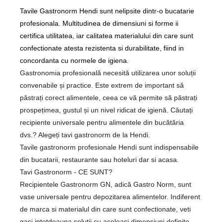
Tavile Gastronorm Hendi sunt nelipsite dintr-o bucatarie
profesionala. Multitudinea de dimensiuni si forme ii
certifica utilitatea, iar calitatea materialului din care sunt
confectionate atesta rezistenta si durabilitate, fiind in
concordanta cu normele de igiena.
Gastronomia profesională necesită utilizarea unor soluții
convenabile și practice. Este extrem de important să
păstrați corect alimentele, ceea ce vă permite să păstrați
prospețimea, gustul și un nivel ridicat de igienă. Căutați
recipiente universale pentru alimentele din bucătăria
dvs.? Alegeți tavi gastronorm de la Hendi.
Tavile gastronorm profesionale Hendi sunt indispensabile
din bucatarii, restaurante sau hoteluri dar si acasa.
Tavi Gastronorm - CE SUNT?
Recipientele Gastronorm GN, adică Gastro Norm, sunt
vase universale pentru depozitarea alimentelor. Indiferent
de marca si materialul din care sunt confectionate, veti
gasi intotdeauna solutii cu aceleasi dimensiuni definite -