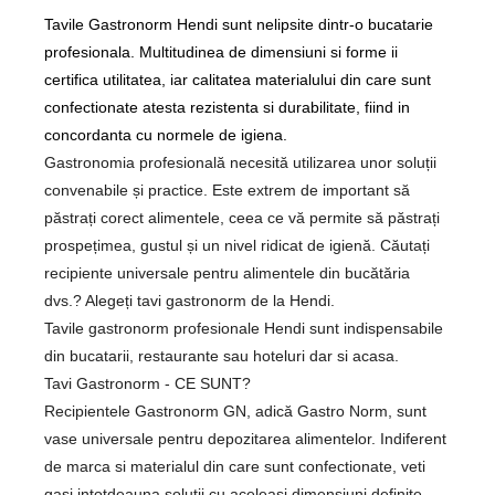
Tavile Gastronorm Hendi sunt nelipsite dintr-o bucatarie
profesionala. Multitudinea de dimensiuni si forme ii
certifica utilitatea, iar calitatea materialului din care sunt
confectionate atesta rezistenta si durabilitate, fiind in
concordanta cu normele de igiena.
Gastronomia profesională necesită utilizarea unor soluții
convenabile și practice. Este extrem de important să
păstrați corect alimentele, ceea ce vă permite să păstrați
prospețimea, gustul și un nivel ridicat de igienă. Căutați
recipiente universale pentru alimentele din bucătăria
dvs.? Alegeți tavi gastronorm de la Hendi.
Tavile gastronorm profesionale Hendi sunt indispensabile
din bucatarii, restaurante sau hoteluri dar si acasa.
Tavi Gastronorm - CE SUNT?
Recipientele Gastronorm GN, adică Gastro Norm, sunt
vase universale pentru depozitarea alimentelor. Indiferent
de marca si materialul din care sunt confectionate, veti
gasi intotdeauna solutii cu aceleasi dimensiuni definite -