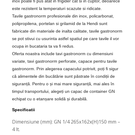
inox poate fi pus atat in frigider cat si in cuptor, deoarece
este rezistent la temperaturi scazute si ridicate.
Tavile gastronorm profesionale din inox, policarbonat,
polipropilena, portelan si grilamid de la Hendi sunt
fabricate din materiale de inalta calitate, tavile gastronorm
se pot stivui cu usurinta astfel spatiul pe care tavile il vor
ocupa in bucataria ta va fi redus.
Oferta noastra include tavi gastronorm cu dimensiuni
variate, tavi gastronorm perforate, capace pentru tavile
gastronorm. Prin alegerea capacului potrivit, poți fi sigur
că alimentele din bucătărie sunt păstrate în condiții de
siguranță. Pentru o și mai mare siguranță, mai ales în
timpul transportului, alegeți un capac de container GN
echipat cu o etanșare solidă și durabilă.
Specificatii
Dimensiune (mm): GN 1/4 265x162x(H)150 mm –
4 lt.