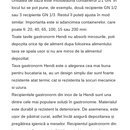
Unitatea de bază este întotdeauna containerul 1/1 GN. În
locul lui se pot pune, de exemplu, două recipiente GN 1/2
sau 3 recipiente GN 1/3. Restul îl puteți ajusta în mod
similar. Importanta este si adancimea containerelor, care
poate fi: 20, 40, 65, 100, 15 sau 200 mm.
Toate tavile gastronorm Hendi nu absorb mirosurile, poti
depozita orice tip de aliment dupa folosirea alimentului
tava se spala usor si nu are miros de la alimentul
depozitat.
Tava gastronorm Hendi este o alegerea cea mai buna
pentru bucataria ta, au un design simplu dar sunt foarte
rezistente atat termic cat si rezistenta la socuri mecanice
si uzura.
Recipientele gastronorm din inox de la Hendi sunt una
dintre cele mai populare soluții în gastronomie. Materialul
este durabil și rezistent la deteriorare. De asemenea, este
ușor de păstrat curat, astfel încât asigură depozitarea și
pregătirea igienică a meselor. Recipientul gastronorm din