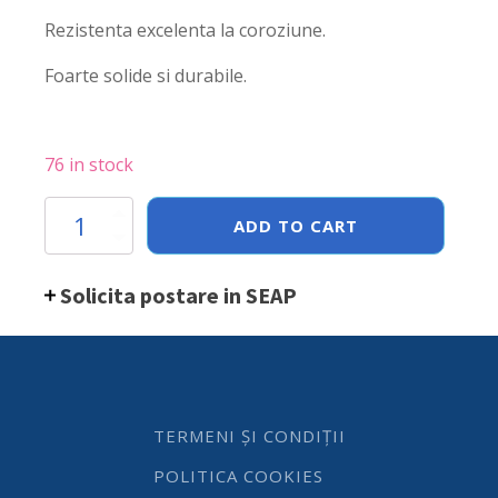
Rezistenta excelenta la coroziune.
Foarte solide si durabile.
76 in stock
Tava
ADD TO CART
Hendi
Gastronorm
GN
Solicita postare in SEAP
1/4
150
mm
4.1
lt
-
gama
TERMENI ȘI CONDIȚII
Profi
Line,
POLITICA COOKIES
otel