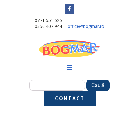
0771 551 525
0350 407 944
office@bogmar.ro
CONTACT