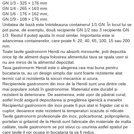
GN 1/3 - 325 × 176 mm
GN 1/4 - 265 × 163 mm
GN 1/6 - 176 × 162 mm,
GN 1/9 - 108 × 176 mm.
Unitatea de bază este întotdeauna containerul 1/1 GN. În locul lui se
pot pune, de exemplu, două recipiente GN 1/2 sau 3 recipiente GN
1/3. Restul îl puteți ajusta în mod similar. Importanta este si
adancimea containerelor, care poate fi: 20, 40, 65, 100, 15 sau 200
mm.
Toate tavile gastronorm Hendi nu absorb mirosurile, poti depozita
orice tip de aliment dupa folosirea alimentului tava se spala usor si
nu are miros de la alimentul depozitat.
Tava gastronorm Hendi este o alegerea cea mai buna pentru
bucataria ta, au un design simplu dar sunt foarte rezistente atat
termic cat si rezistenta la socuri mecanice si uzura.
Recipientele gastronorm din inox de la Hendi sunt una dintre cele
mai populare soluții în gastronomie. Materialul este durabil și
rezistent la deteriorare. De asemenea, este ușor de păstrat curat,
astfel încât asigură depozitarea și pregătirea igienică a meselor.
Recipientul gastronorm din inox poate fi pus atat in frigider cat si in
cuptor, deoarece este rezistent la temperaturi scazute si ridicate.
Tavile gastronorm profesionale din inox, policarbonat, polipropilena,
portelan si grilamid de la Hendi sunt fabricate din materiale de inalta
calitate, tavile gastronorm se pot stivui cu usurinta astfel spatiul pe
care tavile il vor ocupa in bucataria ta va fi redus.