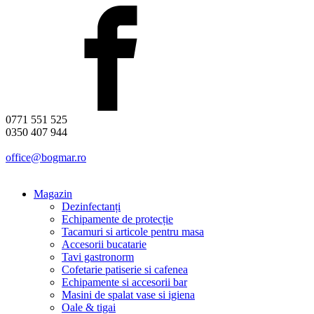
0771 551 525
0350 407 944
office@bogmar.ro
Magazin
Dezinfectanți
Echipamente de protecție
Tacamuri si articole pentru masa
Accesorii bucatarie
Tavi gastronorm
Cofetarie patiserie si cafenea
Echipamente si accesorii bar
Masini de spalat vase si igiena
Oale & tigai