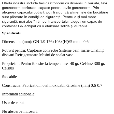
Oferta noastra include tavi gastronorm cu dimensiuni variate, tavi
gastronorm perforate, capace pentru tavile gastronorm. Prin
alegerea capacului potrivit, poți fi sigur că alimentele din bucătărie
sunt păstrate în condiții de siguranță. Pentru o și mai mare
siguranță, mai ales în timpul transportului, alegeți un capac de
container GN echipat cu o etanșare solidă și durabilă.
Specificatii
Dimensiune (mm): GN 1/9 176x108x(H)65 mm – 0.6 lt.
Potrivit pentru: Cuptoare convectie Sisteme bain-marie Chafing
dish-uri Refrigeratoare Masini de spalat vase
Proprietati: Pentru folosire la temperature -40 gr. Celsius/ 300 gr.
Celsius
Stocabile
Constructie: Fabricat din otel inoxidabil Grosime (mm) 0.6-0.7
Informatii aditionale:
Usor de curatat.
Nu absoarbe mirosuri.