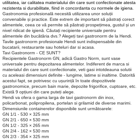
utilitatea, iar calitatea materialului din care sunt confectionate atesta
rezistenta si durabilitate, fiind in concordanta cu normele de igiena.
Gastronomia profesională necesită utilizarea unor soluții
convenabile și practice. Este extrem de important să păstrați corect
alimentele, ceea ce vă permite să păstrați prospețimea, gustul și un
nivel ridicat de igienă. Căutați recipiente universale pentru
alimentele din bucătăria dvs.? Alegeți tavi gastronorm de la Hendi.
Tavile gastronorm profesionale Hendi sunt indispensabile din
bucatarii, restaurante sau hoteluri dar si acasa.
Tavi Gastronorm - CE SUNT?
Recipientele Gastronorm GN, adică Gastro Norm, sunt vase
universale pentru depozitarea alimentelor. Indiferent de marca si
materialul din care sunt confectionate, veti gasi intotdeauna solutii
cu aceleasi dimensiuni definite - lungime, latime si inaltime. Datorită
acestui fapt, se potrivesc cu ușurință în toate dispozitivele
gastronomice, precum bain marie, depozite frigorifice, cuptoare, etc.
Există 9 opțiuni din care puteți alege.
Hendi va ofera o gama larga de tavi gastronorm din inox,
policarbonat, polipropilena, portelan si grilamid de diverse marimi.
Dimensiunile containerelor disponibile sunt următoarele:
GN 1/1 - 530 × 325 mm
GN 2/1 - 650 × 530 mm
GN 1/2 - 325 × 265 mm
GN 2/4 - 162 × 530 mm
GN 2/3 - 354 × 325 mm