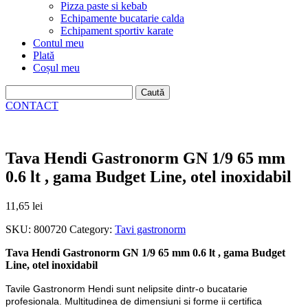
Pizza paste si kebab
Echipamente bucatarie calda
Echipament sportiv karate
Contul meu
Plată
Coșul meu
Caută
după:
CONTACT
Tava Hendi Gastronorm GN 1/9 65 mm
0.6 lt , gama Budget Line, otel inoxidabil
11,65
lei
SKU:
800720
Category:
Tavi gastronorm
Tava Hendi Gastronorm GN 1/9 65 mm 0.6 lt , gama Budget
Line, otel inoxidabil
Tavile Gastronorm Hendi sunt nelipsite dintr-o bucatarie
profesionala. Multitudinea de dimensiuni si forme ii certifica