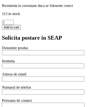
Rezistenta la coroziune daca se foloseste corect
113 in stock
Tava
Hendi
Add to cart
Gastronorm
GN
Solicita postare in SEAP
1/9
65
mm
Denumire produs
0.6
lt
,
Institutia
gama
Budget
Line,
Adresa de email
otel
inoxidabil
quantity
Numarul de telefon
Persoana de contact