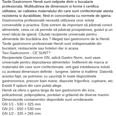
Tavile Gastronorm Hendi sunt nelipsite dintr-o bucatarie
profesionala. Multitudinea de dimensiuni si forme ii certifica
utilitatea, iar calitatea materialului din care sunt confectionate atesta
rezistenta si durabilitate, fiind in concordanta cu normele de igiena.
Gastronomia profesională necesită utilizarea unor soluții
convenabile și practice. Este extrem de important să păstrați corect
alimentele, ceea ce vă permite să păstrați prospețimea, gustul și un
nivel ridicat de igienă. Căutați recipiente universale pentru
alimentele din bucătăria dvs.? Alegeți tavi gastronorm de la Hendi.
Tavile gastronorm profesionale Hendi sunt indispensabile din
bucatarii, restaurante sau hoteluri dar si acasa.
Tavi Gastronorm - CE SUNT?
Recipientele Gastronorm GN, adică Gastro Norm, sunt vase
universale pentru depozitarea alimentelor. Indiferent de marca si
materialul din care sunt confectionate, veti gasi intotdeauna solutii
cu aceleasi dimensiuni definite - lungime, latime si inaltime. Datorită
acestui fapt, se potrivesc cu ușurință în toate dispozitivele
gastronomice, precum bain marie, depozite frigorifice, cuptoare, etc.
Există 9 opțiuni din care puteți alege.
Hendi va ofera o gama larga de tavi gastronorm din inox,
policarbonat, polipropilena, portelan si grilamid de diverse marimi.
Dimensiunile containerelor disponibile sunt următoarele:
GN 1/1 - 530 × 325 mm
GN 2/1 - 650 × 530 mm
GN 1/2 - 325 × 265 mm