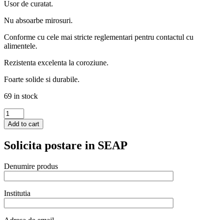
Usor de curatat.
Nu absoarbe mirosuri.
Conforme cu cele mai stricte reglementari pentru contactul cu
alimentele.
Rezistenta excelenta la coroziune.
Foarte solide si durabile.
69 in stock
Tava
Hendi
Add to cart
Gastronorm
GN
Solicita postare in SEAP
2/4
20
mm
Denumire produs
1.2
lt
-
Institutia
gama
Profi
Line,