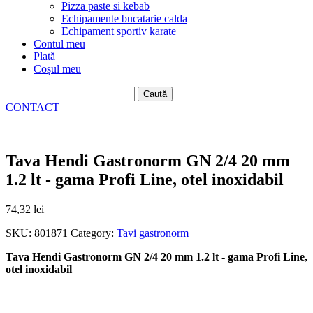
Pizza paste si kebab
Echipamente bucatarie calda
Echipament sportiv karate
Contul meu
Plată
Coșul meu
Caută
după:
CONTACT
Tava Hendi Gastronorm GN 2/4 20 mm
1.2 lt - gama Profi Line, otel inoxidabil
74,32
lei
SKU:
801871
Category:
Tavi gastronorm
Tava Hendi Gastronorm GN 2/4 20 mm 1.2 lt - gama Profi Line,
otel inoxidabil