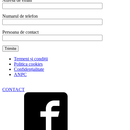
Adresa de email
otel
inoxidabil
quantity
Numarul de telefon
Persoana de contact
Termeni și condiții
Politica cookies
Confidențialitate
ANPC
CONTACT