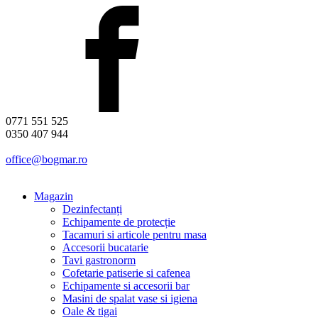
0771 551 525
0350 407 944
office@bogmar.ro
Magazin
Dezinfectanți
Echipamente de protecție
Tacamuri si articole pentru masa
Accesorii bucatarie
Tavi gastronorm
Cofetarie patiserie si cafenea
Echipamente si accesorii bar
Masini de spalat vase si igiena
Oale & tigai