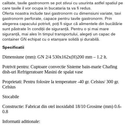
calitate, tavile gastronorm se pot stivui cu usurinta astfel spatiul pe
care tavile il vor ocupa in bucataria ta va fi redus.
Oferta noastra include tavi gastronorm cu dimensiuni variate, tavi
gastronorm perforate, capace pentru tavile gastronorm. Prin
alegerea capacului potrivit, poți fi sigur că alimentele din bucătărie
sunt păstrate în condiții de siguranță. Pentru o și mai mare
siguranță, mai ales în timpul transportului, alegeți un capac de
container GN echipat cu o etanșare solidă și durabilă.
Specificatii
Dimensiune (mm): GN 2/4 530x162x(H)200 mm – 1.2 lt.
Potrivit pentru: Cuptoare convectie Sisteme bain-marie Chafing
dish-uri Refrigeratoare Masini de spalat vase
Proprietati: Pentru folosire la temperature -40 gr. Celsius/ 300 gr.
Celsius
Stocabile
Constructie: Fabricat din otel inoxidabil 18/10 Grosime (mm) 0.6-
0.8
Informatii aditionale: