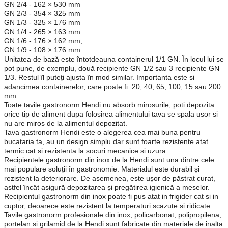
GN 2/4 - 162 × 530 mm
GN 2/3 - 354 × 325 mm
GN 1/3 - 325 × 176 mm
GN 1/4 - 265 × 163 mm
GN 1/6 - 176 × 162 mm,
GN 1/9 - 108 × 176 mm.
Unitatea de bază este întotdeauna containerul 1/1 GN. În locul lui se
pot pune, de exemplu, două recipiente GN 1/2 sau 3 recipiente GN
1/3. Restul îl puteți ajusta în mod similar. Importanta este si
adancimea containerelor, care poate fi: 20, 40, 65, 100, 15 sau 200
mm.
Toate tavile gastronorm Hendi nu absorb mirosurile, poti depozita
orice tip de aliment dupa folosirea alimentului tava se spala usor si
nu are miros de la alimentul depozitat.
Tava gastronorm Hendi este o alegerea cea mai buna pentru
bucataria ta, au un design simplu dar sunt foarte rezistente atat
termic cat si rezistenta la socuri mecanice si uzura.
Recipientele gastronorm din inox de la Hendi sunt una dintre cele
mai populare soluții în gastronomie. Materialul este durabil și
rezistent la deteriorare. De asemenea, este ușor de păstrat curat,
astfel încât asigură depozitarea și pregătirea igienică a meselor.
Recipientul gastronorm din inox poate fi pus atat in frigider cat si in
cuptor, deoarece este rezistent la temperaturi scazute si ridicate.
Tavile gastronorm profesionale din inox, policarbonat, polipropilena,
portelan si grilamid de la Hendi sunt fabricate din materiale de inalta