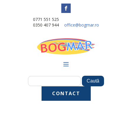
0771 551 525
0350 407 944
office@bogmar.ro
CONTACT