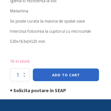
Igiena si rezistenta la soc
Melamina
Se poate curata la masina de spalat vase
Interzisa folosirea la cuptorul cu microunde
530x163x(H)20 mm
16 in stock
Tava
ADD TO CART
Hendi
Gastronorm
GN
Solicita postare in SEAP
2/4,
melamina,
530x163x(H)20
mm
quantity