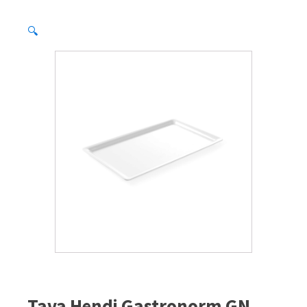
🔍
Tava Hendi Gastronorm GN