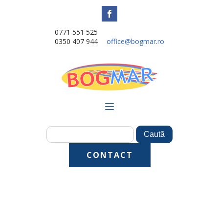
0771 551 525
0350 407 944
office@bogmar.ro
CONTACT