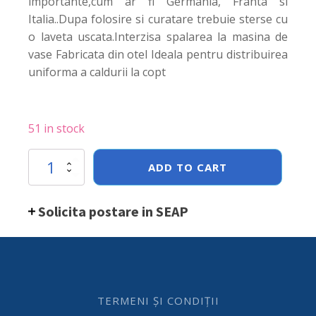
importante,cum ar fi Germania, Franta si
Italia..Dupa folosire si curatare trebuie sterse cu
o laveta uscata.
Interzisa spalarea la masina de
vase Fabricata din otel Ideala pentru distribuirea
uniforma a caldurii la copt
51 in stock
Tava
ADD TO CART
Hendi
pentru
pizza,
Solicita postare in SEAP
otel,
360x(H)25
mm
quantity
TERMENI ȘI CONDIȚII