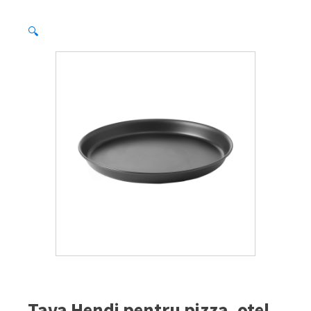
🔍
Tava Hendi pentru pizza, otel,