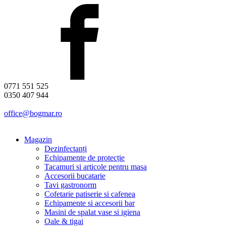
0771 551 525
0350 407 944
office@bogmar.ro
Magazin
Dezinfectanți
Echipamente de protecție
Tacamuri si articole pentru masa
Accesorii bucatarie
Tavi gastronorm
Cofetarie patiserie si cafenea
Echipamente si accesorii bar
Masini de spalat vase si igiena
Oale & tigai