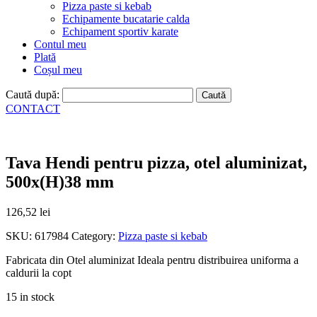
Pizza paste si kebab
Echipamente bucatarie calda
Echipament sportiv karate
Contul meu
Plată
Coșul meu
Caută după:
CONTACT
Tava Hendi pentru pizza, otel aluminizat,
500x(H)38 mm
126,52
lei
SKU:
617984
Category:
Pizza paste si kebab
Fabricata din Otel aluminizat Ideala pentru distribuirea uniforma a
caldurii la copt
15 in stock