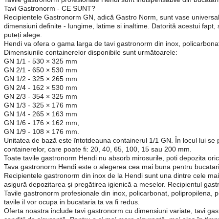
Tavi Gastronorm - CE SUNT?
Recipientele Gastronorm GN, adică Gastro Norm, sunt vase universale p
dimensiuni definite - lungime, latime si inaltime. Datorită acestui fapt
puteți alege.
Hendi va ofera o gama larga de tavi gastronorm din inox, policarbonat,
Dimensiunile containerelor disponibile sunt următoarele:
GN 1/1 - 530 × 325 mm
GN 2/1 - 650 × 530 mm
GN 1/2 - 325 × 265 mm
GN 2/4 - 162 × 530 mm
GN 2/3 - 354 × 325 mm
GN 1/3 - 325 × 176 mm
GN 1/4 - 265 × 163 mm
GN 1/6 - 176 × 162 mm,
GN 1/9 - 108 × 176 mm.
Unitatea de bază este întotdeauna containerul 1/1 GN. În locul lui se
containerelor, care poate fi: 20, 40, 65, 100, 15 sau 200 mm.
Toate tavile gastronorm Hendi nu absorb mirosurile, poti depozita orice
Tava gastronorm Hendi este o alegerea cea mai buna pentru bucataria t
Recipientele gastronorm din inox de la Hendi sunt una dintre cele mai p
asigură depozitarea și pregătirea igienică a meselor. Recipientul gastro
Tavile gastronorm profesionale din inox, policarbonat, polipropilena, po
tavile il vor ocupa in bucataria ta va fi redus.
Oferta noastra include tavi gastronorm cu dimensiuni variate, tavi gast