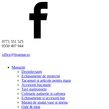
0771 551 525
0350 407 944
office@bogmar.ro
Magazin
Dezinfectanți
Echipamente de protecție
Tacamuri si articole pentru masa
Accesorii bucatarie
Tavi gastronorm
Cofetarie patiserie si cafenea
Echipamente si accesorii bar
Masini de spalat vase si igiena
Oale & tigai