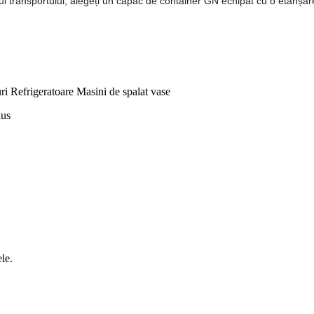
ul transportului, alegeți un capac de container GN echipat cu o etanșare
ri Refrigeratoare Masini de spalat vase
ius
le.