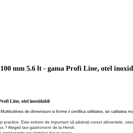
0 mm 5.6 lt - gama Profi Line, otel inoxid
fi Line, otel inoxidabil
ltitudinea de dimensiuni si forme ii certifica utilitatea, iar calitatea ma
i practice. Este extrem de important să păstrați corect alimentele, ceea
vs.? Alegeți tavi gastronorm de la Hendi.
, restaurante sau hoteluri dar si acasa.