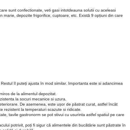
re sunt confectionate, veti gasi intotdeauna solutii cu aceleasi
n marie, depozite frigorifice, cuptoare, etc. Există 9 opțiuni din care
Restul îl puteți ajusta în mod similar. Importanta este si adancimea
miros de la alimentul depozitat.
zistenta la socuri mecanice si uzura.
deteriorare. De asemenea, este ușor de păstrat curat, astfel încât
e rezistent la temperaturi scazute si ridicate.
ate, tavile gastronorm se pot stivui cu usurinta astfel spatiul pe care
ui potrivit, poți fi sigur că alimentele din bucătărie sunt păstrate în