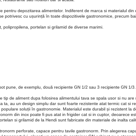
entru depozitarea alimentelor. Indiferent de marca si materialul din ca
, se potrivesc cu ușurință în toate dispozitivele gastronomice, precum bai
 polipropilena, portelan si grilamid de diverse marimi.
 pot pune, de exemplu, două recipiente GN 1/2 sau 3 recipiente GN 1/3. 
 tip de aliment dupa folosirea alimentului tava se spala usor si nu are 
a, au un design simplu dar sunt foarte rezistente atat termic cat si re
opulare soluții în gastronomie. Materialul este durabil și rezistent la 
norm din inox poate fi pus atat in frigider cat si in cuptor, deoarece est
rtelan si grilamid de la Hendi sunt fabricate din materiale de inalta calit
ronorm perforate, capace pentru tavile gastronorm. Prin alegerea capacul