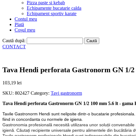
Pizza paste si kebab
Echipamente bucatarie calda
Echipament sportiv karate
Contul meu
Plată
Coșul meu
Caută după:
CONTACT
Tava Hendi perforata Gastronorm GN 1/2 10
103,19
lei
SKU:
802427
Category:
Tavi gastronorm
Tava Hendi perforata Gastronorm GN 1/2 100 mm 5.6 lt - gama Pro
Tavile Gastronorm Hendi sunt nelipsite dintr-o bucatarie profesionala. Mu
fiind in concordanta cu normele de igiena.
Gastronomia profesională necesită utilizarea unor soluții convenabile ș
igienă. Căutați recipiente universale pentru alimentele din bucătăria d
Tavile gastronorm profesionale Hendi sunt indispensabile din bucatarii