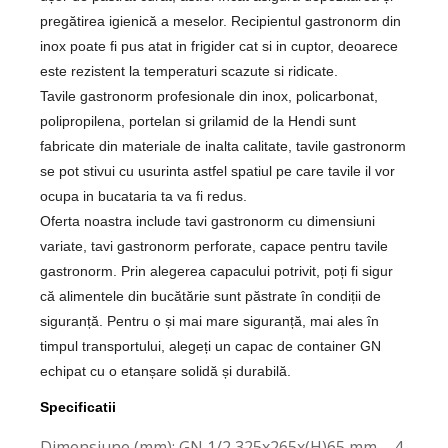
pregătirea igienică a meselor. Recipientul gastronorm din
inox poate fi pus atat in frigider cat si in cuptor, deoarece
este rezistent la temperaturi scazute si ridicate.
Tavile gastronorm profesionale din inox, policarbonat,
polipropilena, portelan si grilamid de la Hendi sunt
fabricate din materiale de inalta calitate, tavile gastronorm
se pot stivui cu usurinta astfel spatiul pe care tavile il vor
ocupa in bucataria ta va fi redus.
Oferta noastra include tavi gastronorm cu dimensiuni
variate, tavi gastronorm perforate, capace pentru tavile
gastronorm. Prin alegerea capacului potrivit, poți fi sigur
că alimentele din bucătărie sunt păstrate în condiții de
siguranță. Pentru o și mai mare siguranță, mai ales în
timpul transportului, alegeți un capac de container GN
echipat cu o etanșare solidă și durabilă.
Specificatii
Dimensiune (mm): GN 1/2 325x265x(H)65 mm – 4