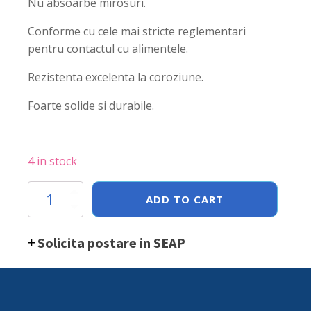
Nu absoarbe mirosuri.
Conforme cu cele mai stricte reglementari
pentru contactul cu alimentele.
Rezistenta excelenta la coroziune.
Foarte solide si durabile.
4 in stock
Tava
ADD TO CART
Hendi
perforata
Gastronorm
Solicita postare in SEAP
GN
1/2
65
mm
3.6