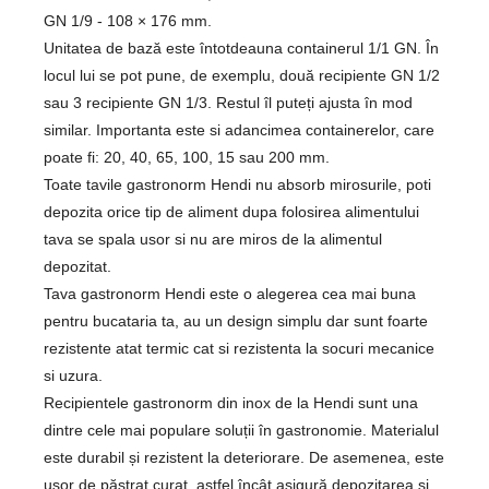
GN 1/9 - 108 × 176 mm.
Unitatea de bază este întotdeauna containerul 1/1 GN. În
locul lui se pot pune, de exemplu, două recipiente GN 1/2
sau 3 recipiente GN 1/3. Restul îl puteți ajusta în mod
similar. Importanta este si adancimea containerelor, care
poate fi: 20, 40, 65, 100, 15 sau 200 mm.
Toate tavile gastronorm Hendi nu absorb mirosurile, poti
depozita orice tip de aliment dupa folosirea alimentului
tava se spala usor si nu are miros de la alimentul
depozitat.
Tava gastronorm Hendi este o alegerea cea mai buna
pentru bucataria ta, au un design simplu dar sunt foarte
rezistente atat termic cat si rezistenta la socuri mecanice
si uzura.
Recipientele gastronorm din inox de la Hendi sunt una
dintre cele mai populare soluții în gastronomie. Materialul
este durabil și rezistent la deteriorare. De asemenea, este
ușor de păstrat curat, astfel încât asigură depozitarea și