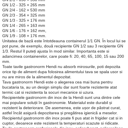
GN 1/2 - 325 × 265 mm
GN 2/4 - 162 × 530 mm
GN 2/3 - 354 × 325 mm
GN 1/3 - 325 × 176 mm
GN 1/4 - 265 × 163 mm
GN 1/6 - 176 × 162 mm,
GN 1/9 - 108 × 176 mm.
Unitatea de bază este întotdeauna containerul 1/1 GN. În locul lui se
pot pune, de exemplu, două recipiente GN 1/2 sau 3 recipiente GN
1/3. Restul îl puteți ajusta în mod similar. Importanta este si
adancimea containerelor, care poate fi: 20, 40, 65, 100, 15 sau 200
mm.
Toate tavile gastronorm Hendi nu absorb mirosurile, poti depozita
orice tip de aliment dupa folosirea alimentului tava se spala usor si
nu are miros de la alimentul depozitat.
Tava gastronorm Hendi este o alegerea cea mai buna pentru
bucataria ta, au un design simplu dar sunt foarte rezistente atat
termic cat si rezistenta la socuri mecanice si uzura.
Recipientele gastronorm din inox de la Hendi sunt una dintre cele
mai populare soluții în gastronomie. Materialul este durabil și
rezistent la deteriorare. De asemenea, este ușor de păstrat curat,
astfel încât asigură depozitarea și pregătirea igienică a meselor.
Recipientul gastronorm din inox poate fi pus atat in frigider cat si in
cuptor, deoarece este rezistent la temperaturi scazute si ridicate.