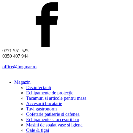
0771 551 525
0350 407 944
office@bogmar.ro
Magazin
Dezinfectanți
Echipamente de protecție
Tacamuri si articole pentru masa
Accesorii bucatarie
Tavi gastronorm
Cofetarie patiserie si cafenea
Echipamente si accesorii bar
Masini de spalat vase si igiena
Oale & tigai