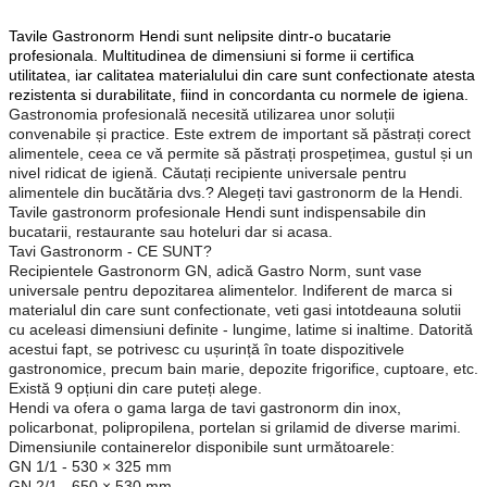
Tavile Gastronorm Hendi sunt nelipsite dintr-o bucatarie
profesionala. Multitudinea de dimensiuni si forme ii certifica
utilitatea, iar calitatea materialului din care sunt confectionate atesta
rezistenta si durabilitate, fiind in concordanta cu normele de igiena.
Gastronomia profesională necesită utilizarea unor soluții
convenabile și practice. Este extrem de important să păstrați corect
alimentele, ceea ce vă permite să păstrați prospețimea, gustul și un
nivel ridicat de igienă. Căutați recipiente universale pentru
alimentele din bucătăria dvs.? Alegeți tavi gastronorm de la Hendi.
Tavile gastronorm profesionale Hendi sunt indispensabile din
bucatarii, restaurante sau hoteluri dar si acasa.
Tavi Gastronorm - CE SUNT?
Recipientele Gastronorm GN, adică Gastro Norm, sunt vase
universale pentru depozitarea alimentelor. Indiferent de marca si
materialul din care sunt confectionate, veti gasi intotdeauna solutii
cu aceleasi dimensiuni definite - lungime, latime si inaltime. Datorită
acestui fapt, se potrivesc cu ușurință în toate dispozitivele
gastronomice, precum bain marie, depozite frigorifice, cuptoare, etc.
Există 9 opțiuni din care puteți alege.
Hendi va ofera o gama larga de tavi gastronorm din inox,
policarbonat, polipropilena, portelan si grilamid de diverse marimi.
Dimensiunile containerelor disponibile sunt următoarele:
GN 1/1 - 530 × 325 mm
GN 2/1 - 650 × 530 mm