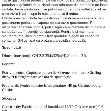
Tavile gastronorm profesionale din inox, policarbonat, polipropilena,
portelan si grilamid de la Hendi sunt fabricate din materiale de inalta
calitate, tavile gastronorm se pot stivui cu usurinta astfel spatiul pe
care tavile il vor ocupa in bucataria ta va fi redus.
Oferta noastra include tavi gastronorm cu dimensiuni variate, tavi
gastronorm perforate, capace pentru tavile gastronorm. Prin
alegerea capacului potrivit, poți fi sigur că alimentele din bucătărie
sunt păstrate în condiții de siguranță. Pentru o și mai mare
siguranță, mai ales în timpul transportului, alegeți un capac de
container GN echipat cu o etanșare solidă și durabilă.
Specificatii
Dimensiune (mm): GN 2/3 354x325x(H)40 mm – 3 lt.
Perforat
Potrivit pentru: Cuptoare convectie Sisteme bain-marie Chafing
dish-uri Refrigeratoare Masini de spalat vase
Proprietati: Pentru folosire la temperature -40 gr. Celsius/ 300 gr.
Celsius
Stocabile
Constructie: Fabricat din otel inoxidabil 18/10 Grosime (mm) 0.6-